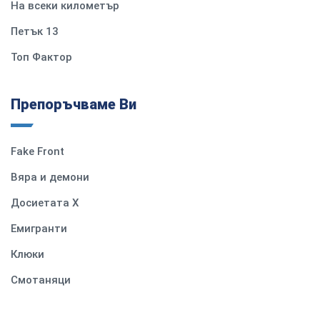
На всеки километър
Петък 13
Топ Фактор
Препоръчваме Ви
Fake Front
Вяра и демони
Досиетата Х
Емигранти
Клюки
Смотаняци