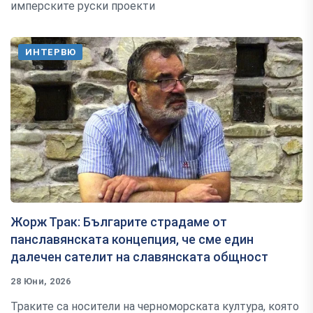
имперските руски проекти
ИНТЕРВЮ
Жорж Трак: Българите страдаме от
панславянската концепция, че сме един
далечен сателит на славянската общност
28 Юни, 2026
Траките са носители на черноморската култура, която