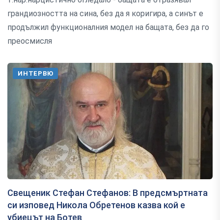
грандиозността на сина, без да я коригира, а синът е
продължил функционалния модел на бащата, без да го
преосмисля
ИНТЕРВЮ
Свещеник Стефан Стефанов: В предсмъртната
си изповед Никола Обретенов казва кой е
убиецът на Ботев