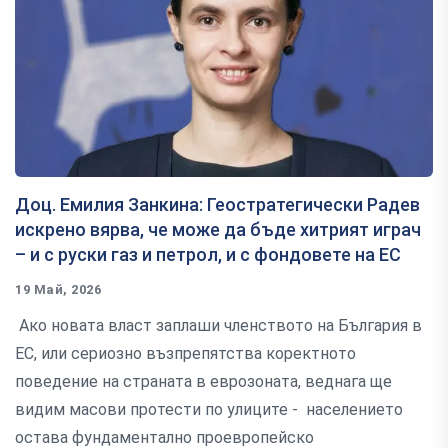
Доц. Емилия Занкина: Геостратегически Радев
искрено вярва, че може да бъде хитрият играч
– и с руски газ и петрол, и с фондовете на ЕС
19 Май, 2026
Ако новата власт заплаши членството на България в
ЕС, или сериозно възпрепятства коректното
поведение на страната в еврозоната, веднага ще
видим масови протести по улиците - населението
остава фундаментално проевропейско