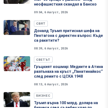
неофашисткия скандал в Банско
09:04, 6 Август, 2026
СВЯТ
Доналд Тръмп притиснал шефа на
Пентагона с директен въпрос: Къде
са ракетите?
08:39, 6 Август, 2026
СВЕТЪТ
Гръцкият кошмар: Медиите в Атина
разпънаха на кръст „Панатинайкос“
след ремито с ЦСКА 1948
08:13, 6 Август, 2026
БИЗНЕС
Тръмп върна 100 млрд. долара на
бизнеса след съдебен удар по