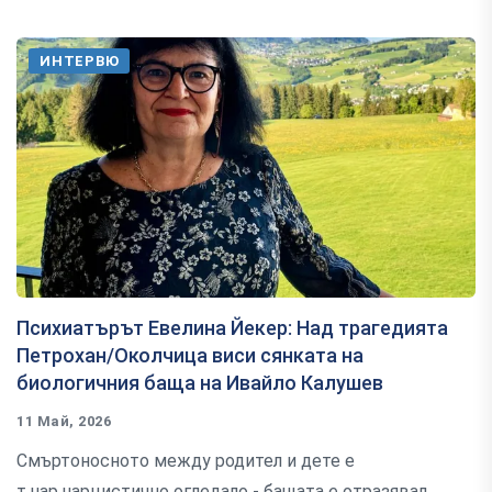
ИНТЕРВЮ
Психиатърът Евелина Йекер: Над трагедията
Петрохан/Околчица виси сянката на
биологичния баща на Ивайло Калушев
11 Май, 2026
Смъртоносното между родител и дете е
т.нар.нарцистично огледало - бащата е отразявал