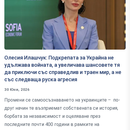
Олесия Илашчук: Подкрепата за Украйна не
удължава войната, а увеличава шансовете тя
да приключи със справедлив и траен мир, а не
със следваща руска агресия
30 Юни, 2026
Промени се самоосъзнаването на украинците – по-
друг начин те възприемат собствената си история,
борбата за независимост и оцеляване през
последните почти 400 години в рамките на