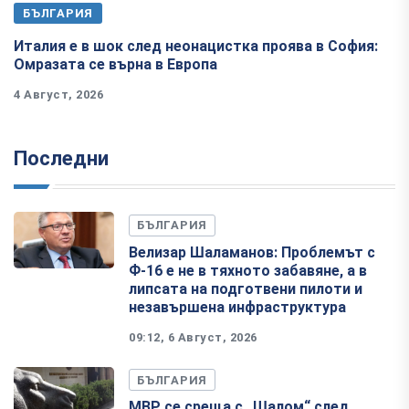
БЪЛГАРИЯ
Италия е в шок след неонацистка проява в София:
Омразата се върна в Европа
4 Август, 2026
Последни
БЪЛГАРИЯ
Велизар Шаламанов: Проблемът с
Ф-16 е не в тяхното забавяне, а в
липсата на подготвени пилоти и
незавършена инфраструктура
09:12, 6 Август, 2026
БЪЛГАРИЯ
МВР се среща с „Шалом“ след