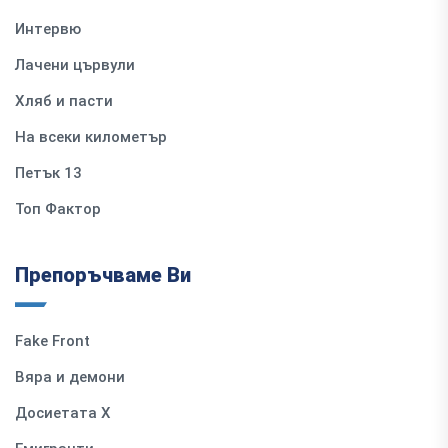
Интервю
Лачени цървули
Хляб и пасти
На всеки километър
Петък 13
Топ Фактор
Препоръчваме Ви
Fake Front
Вяра и демони
Досиетата Х