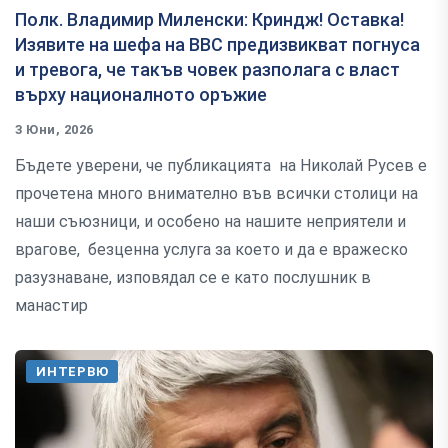
Полк. Владимир Миленски: Криндж! Оставка!
Изявите на шефа на ВВС предизвикват погнуса
и тревога, че такъв човек разполага с власт
върху националното оръжие
3 Юни, 2026
Бъдете уверени, че публикацията на Николай Русев е
прочетена много внимателно във всички столици на
наши съюзници, и особено на нашите неприятели и
врагове, безценна услуга за което и да е вражеско
разузнаване, изповядал се е като послушник в
манастир
ИНТЕРВЮ