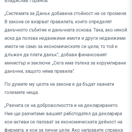
Владислав Горанов.
„Системата за Данък добавена стойност не се променя.
В закона се вкарват правилата, които определят
данъчното събитие и данъчната основа. Така, ако някой
иска да ползва недвижими имоти и други недвижими
имоти не само за икономическите си цели, то той е
длъжен да плати данък”, добави финансовият
министър и заключи: „Сега има пътека за корумпирани
данъчни, защото няма правила”.
По думите му целта на закона е да бъдат хванати
големите неща.
„Разчита се на доброволността и на декларирането.
Ние ще разчитаме вашият работодател да декларира
кои активи се палзват за икономическата дейност на
фирмата, и кои за лични цели. Ако направите справка