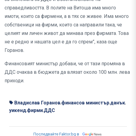
справедливостта. В полите на Витоша има много
имоти, които са фирмени, а в тях се живее. Има много
собственици на фирми, които са направили така, че
целият им личен живот да минава през фирмата. Това
не е редно и нашата цел е да го спрем”, каза още
Горанов.
Финансовият министър добави, че от тази промяна в
ДДС очаква в бюджета да влязат около 100 млн. лева
приходи.
Владислав Горанов
финансов министър
данък
,
,
,
уикенд
фирми
ДДС
,
,
Последвайте Faktor.bg в