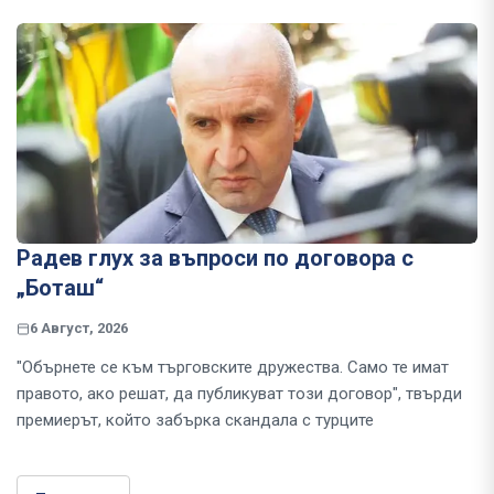
Радев глух за въпроси по договора с
„Боташ“
6 Август, 2026
"Обърнете се към търговските дружества. Само те имат
правото, ако решат, да публикуват този договор", твърди
премиерът, който забърка скандала с турците