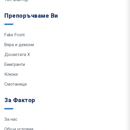
Препоръчваме Ви
Fake Front
Вяра и демони
Досиетата Х
Емигранти
Клюки
Смотаняци
За Фактор
За нас
Общи условия