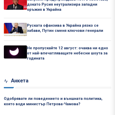
докато Русия неутрализира западни
оръжия в Украйна
Руската офанзива в Украйна рязко се
забави, Путин сменя ключови генерали
Не пропускайте 12 август: очаква ни едно
от най-впечатляващите небесни шоута за
годината
Анкета
Одобрявате ли поведението и външната политика,
която води министър Петрова-Чамова?