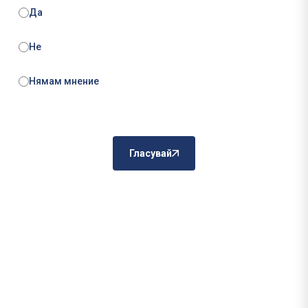
Да
Не
Нямам мнение
Гласувай