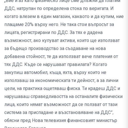
„Вие и аз като физическо лице сме длъжни да платим
ДДС, натрупан по определена стока по веригата. И
когато влезем в един магазин, каквото и да купим, ние
плащаме 20% върху него. Не така стои въпросът за
лицата, регистрирани по ДДС. За тях е дадена
възможност, ако купуват активи, които ще използват
за бъдещо производство за създаване на нова
добавена стойност, те да използват вече платения от
тях ДДС. Къде се нарушават правилата? Когато
закупиш автомобил, къща, яхта, върху които не
използваш за икономическата ти дейност, а за лични
цели, на практика ощетяваш фиска. Ти крадеш ДДС и
нарушаваш справедливостта на останалите физически
лица, които нямат възможност да се ползват от тази
система за приспадане и възстановяване на ДДС”,
обясни пред Нова телевизия финансовият министър