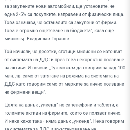
за закупените нови автомобили, ще установите, че
една 2-5% са покупките, направени от физически лица.
Това означава, че останалите са закупени от фирми.
Това е огромно ощетяване на бюджета”, каза още
министър Владислав Горанов.
Той изчисли, че десетки, стотици милиони се източват
от системата на ДДС и през това некоректно ползване
на активи. И поясни: „Тук можем да говорим за над 100
млн. лв. само от затягане на режима на системата на
ДДС като говорим само от мерките за лично ползване
на фирмени вещи”.
Целта на данък „уикенд” не са телефони и таблети, а
големите активи на фирмите, които се ползват лично.
И нека кажа така - няма данък „уикенд”. Нека говорим
за системата за ДДС и възстановяване на