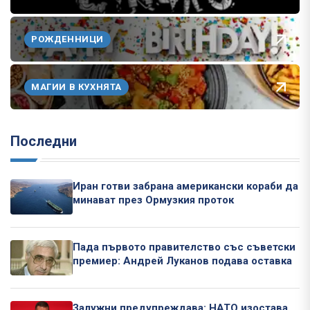
РОЖДЕННИЦИ
МАГИИ В КУХНЯТА
Последни
Иран готви забрана американски кораби да
минават през Ормузкия проток
Пада първото правителство със съветски
премиер: Андрей Луканов подава оставка
Залужни предупреждава: НАТО изостава,