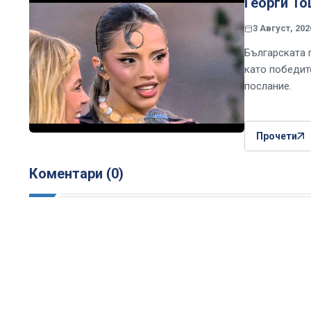
Георги То
3 Август, 202
Българската 
като победите
послание.
Прочети
Коментари (0)