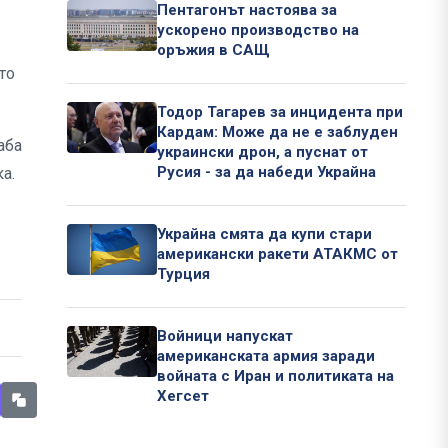
Пентагонът настоява за
ускорено производство на
оръжия в САЩ
то
Тодор Тагарев за инцидента при
Кардам: Може да не е заблуден
аба
украински дрон, а пуснат от
Русия - за да набеди Украйна
ка.
Украйна смята да купи стари
американски ракети АТАКМС от
Турция
Войници напускат
американската армия заради
войната с Иран и политиката на
Хегсет