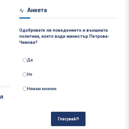
Анкета
Одобрявате ли поведението и външната
политика, която води министър Петрова-
Чамова?
Да
Не
Нямам мнение
ел
Гласувай