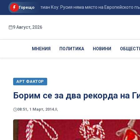
ка Себастиан Коу: Русия няма място на Европейското пър...
Горещо
9 Август, 2026
МНЕНИЯ
ПОЛИТИКА
НОВИНИ
ОБЩЕСТ
АРТ ФАКТОР
Борим се за два рекорда на Г
08:51, 1 Март, 2014