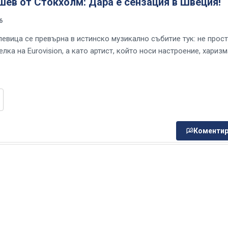
шев от Стокхолм: Дара е сензация в Швеция!
6
певица се превърна в истинско музикално събитие тук: не прос
лка на Eurovision, а като артист, който носи настроение, харизм
Коментир