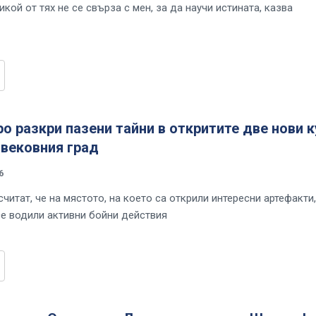
икой от тях не се свърза с мен, за да научи истината, казва
о разкри пазени тайни в откритите две нови 
овековния град
6
читат, че на мястото, на което са открили интересни артефакти,
се водили активни бойни действия