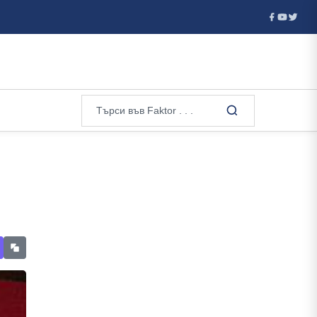
..
Тодор Тагарев за инцидента при Кардам: Може да не е за