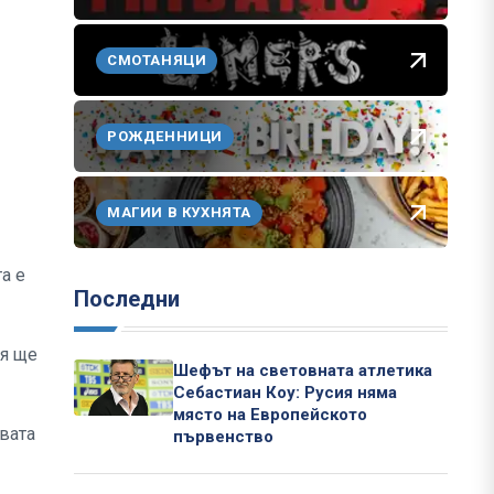
СМОТАНЯЦИ
РОЖДЕННИЦИ
МАГИИ В КУХНЯТА
а е
Последни
ня ще
Шефът на световната атлетика
Себастиан Коу: Русия няма
място на Европейското
ивата
първенство