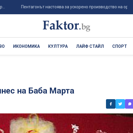
Пентагонът настоява за ускорено производство на оръжия в САЩ.
ВО
ИКОНОМИКА
КУЛТУРА
ЛАЙФ СТАЙЛ
СПОРТ
инес на Баба Марта