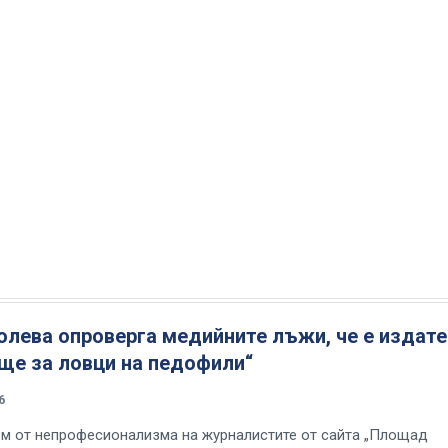
олева опроверга медийните лъжи, че е издат
ще за ловци на педофили“
6
м от непрофесионализма на журналистите от сайта „Площад