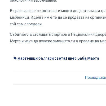
онкологични заболявания.
В празника ще се включат и много деца от всички гр
мартеници. Идеята им е те да се продават на организ
той сам определи.
Събитието в столицата стартира в Националния дворец
Марта и иска да покаже уменията си в правене на ма
мартеници
българи
света
Гинес
Баба Марта
,
,
,
,
Последвайте