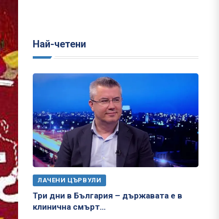
Най-четени
ЛАЧЕНИ ЦЪРВУЛИ
Три дни в България – държавата е в
клинична смърт…