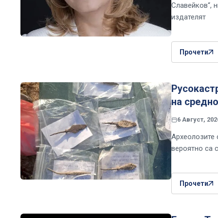
Славейков“, н
издателят
Прочети
Русокастр
на средн
6 Август, 202
Археолозите с
вероятно са 
Прочети