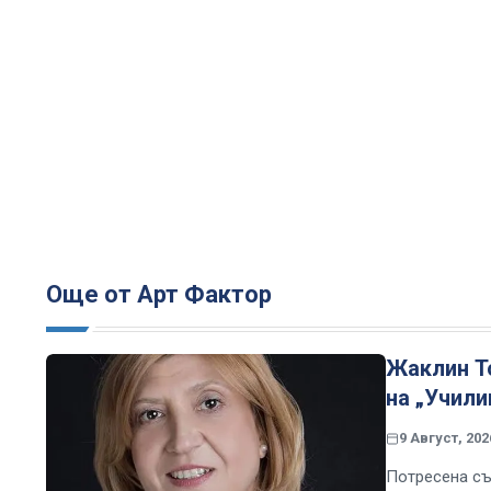
Още от Арт Фактор
Жаклин Т
на „Учили
9 Август, 202
Потресена съ