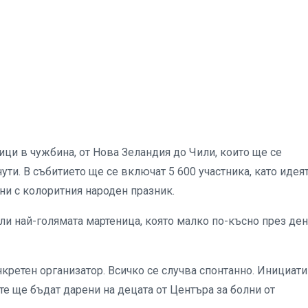
ци в чужбина, от Нова Зеландия до Чили, които ще се
ути. В събитието ще се включат 5 600 участника, като идеят
ни с колоритния народен празник.
ли най-голямата мартеница, която малко по-късно през де
нкретен организатор. Всичко се случва спонтанно. Инициат
те ще бъдат дарени на децата от Центъра за болни от