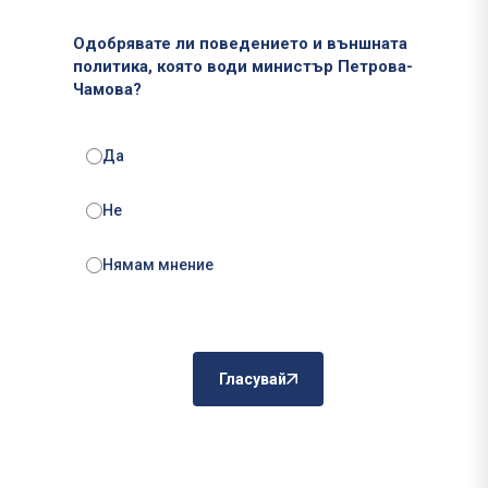
Одобрявате ли поведението и външната
политика, която води министър Петрова-
Чамова?
Да
Не
Нямам мнение
Гласувай