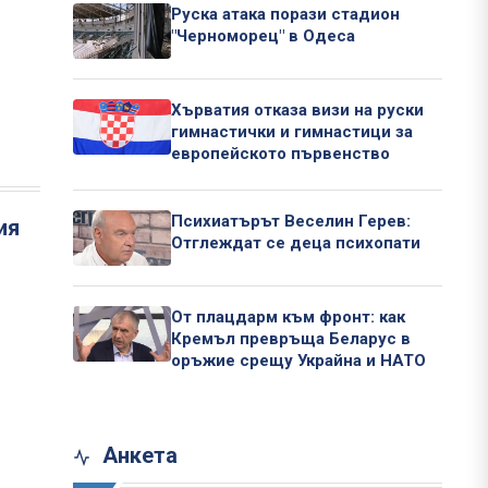
Руска атака порази стадион
"Черноморец" в Одеса
Хърватия отказа визи на руски
гимнастички и гимнастици за
европейското първенство
Психиатърът Веселин Герев:
ия
Отглеждат се деца психопати
От плацдарм към фронт: как
Кремъл превръща Беларус в
оръжие срещу Украйна и НАТО
Анкета