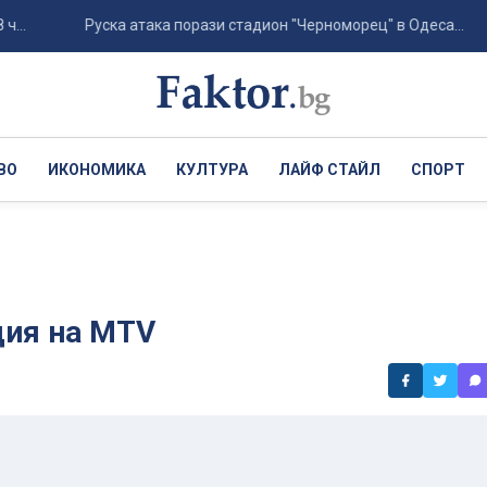
Руска атака порази стадион "Черноморец" в Одеса...
ВО
ИКОНОМИКА
КУЛТУРА
ЛАЙФ СТАЙЛ
СПОРТ
ция на MTV