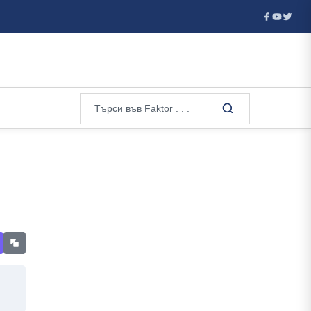
Хърватия отказа визи на руски гимнастички и гимнастици за европ