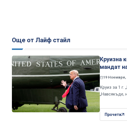
Още от Лайф стайл
Круизна к
мандат н
19 Ноември, 
Круиз за 1 г. 
„Навсякъде, н
Прочети