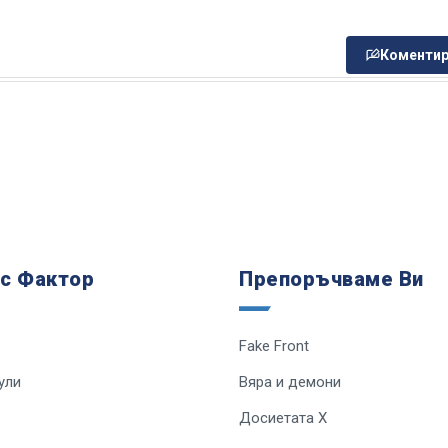
Коментир
 с Фактор
Препоръчваме Ви
Fake Front
ули
Вяра и демони
Досиетата Х