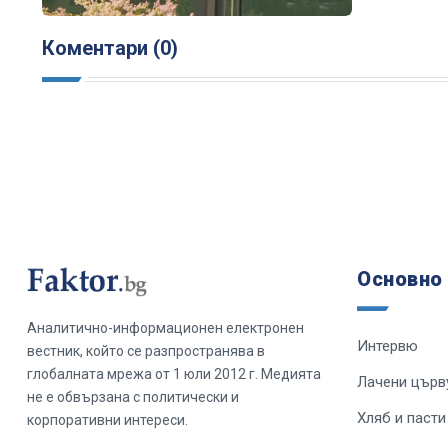
Коментари (0)
Основно
Аналитично-информационен електронен
Интервю
вестник, който се разпространява в
глобалната мрежа от 1 юли 2012 г. Медията
Лачени църв
не е обвързана с политически и
Хляб и пасти
корпоративни интереси.