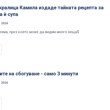
кралица Камила издаде тайната рецепта за
 ѝ супа
 2024
ризма, през която може да видим много неща$
те на сбогуване - само 3 минути
 2024