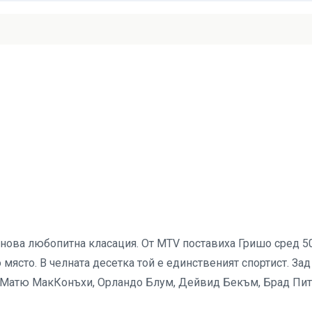
 нова любопитна класация. От MTV поставиха Гришо сред 5
място. В челната десетка той е единственият спортист. Зад
 Матю МакКонъхи, Орландо Блум, Дейвид Бекъм, Брад Пит