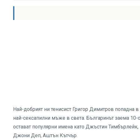
Най-добрият ни тенисист Григор Димитров попадна в
най-сексапилни мъже в света. Българинът заема 10-о 
остават популярни имена като Джъстин Тимбърлейк,
Джони Деп, Аштън Кътчър.