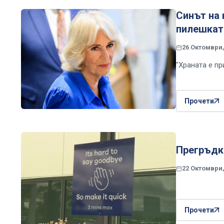
Синът на 
пилешката
26 Октомври,
"Храната е п
Прочети
Прегръдки
22 Октомври,
Прочети