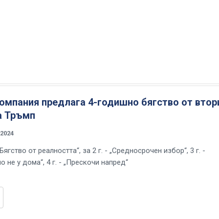
омпания предлага 4-годишно бягство от втор
а Тръмп
2024
„Бягство от реалността“, за 2 г. - „Средносрочен избор“, 3 г. -
о не у дома“, 4 г. - „Прескочи напред“