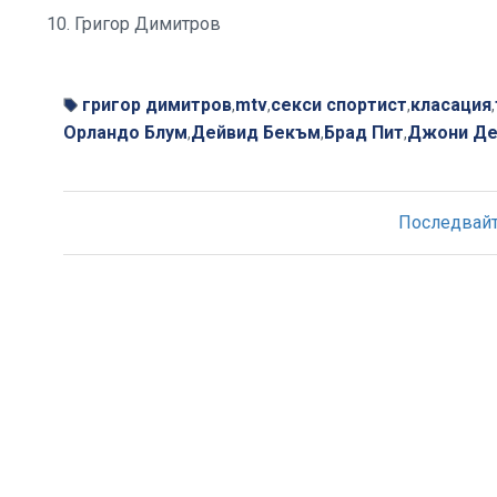
10. Григор Димитров
григор димитров
mtv
секси спортист
класация
,
,
,
,
Орландо Блум
Дейвид Бекъм
Брад Пит
Джони Де
,
,
,
Последвайте