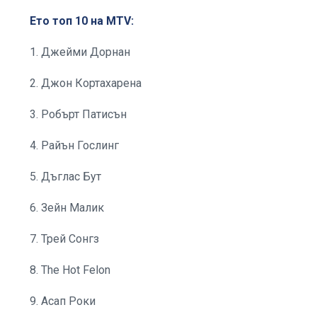
Ето топ 10 на MTV:
1. Джейми Дорнан
2. Джон Кортахарена
3. Робърт Патисън
4. Райън Гослинг
5. Дъглас Бут
6. Зейн Малик
7. Трей Сонгз
8. The Hot Felon
9. Асап Роки