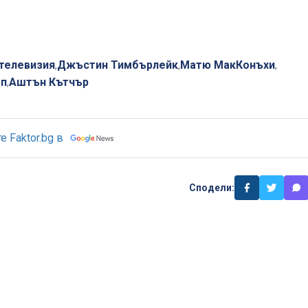
телевизия
Джъстин Тимбърлейк
Матю МакКонъхи
,
,
,
п
Аштън Кътчър
,
 Faktor.bg в
Сподели: