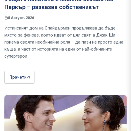
Паркър – разказва собственикът
8 Август, 2026
Истинският дом на Спайдърмен продължава да бъде
място за фенове, които идват от цял свят, а Джак Ши
приема своята необичайна роля – да пази не просто една
къща, а част от историята на един от най-обичаните
супергерои
Прочети