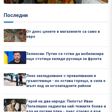
Последни
От днес цените в магазините са само в
евро
Зеленски: Путин се готви да мобилизира
още стотици хиляди руснаци за фронта
Леко захладняване с превалявания и
гръмотевици - но остава горещо, в сила е
жълт код за югозападните райони
Герой на два народа: Пилотът Иван
Пепеляшко надмогва най-тежките боеве и
ада на руския плен - днес отново е във