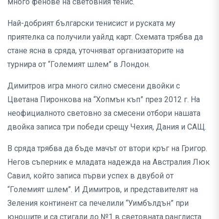
много фенове на световния тенис.
Най-добрият български тенисист и руската му
приятелка са получили уайлд карт. Схемата трябва да
стане ясна в сряда, уточняват организаторите на
турнира от “Големият шлем” в Лондон.
Димитров игра много силно смесени двойки с
Цветана Пиронкова на “Хопмън къп” през 2012 г. На
неофициалното световно за смесени отбори нашата
двойка записа три победи срещу Чехия, Дания и САЩ.
В сряда трябва да бъде мачът от втори кръг на Григор.
Негов съперник е младата надежда на Австралия Люк
Савил, който записа първи успех в двубой от
“Големият шлем”. И Димитров, и представителят на
Зеления континент са печелили “Уимбълдън” при
юношите и са стигали до №1 в световната ранглиста