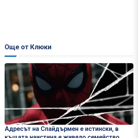
Още от Клюки
Адресът на Спайдърмен е истински, в
къщата наистина е живяло семейство