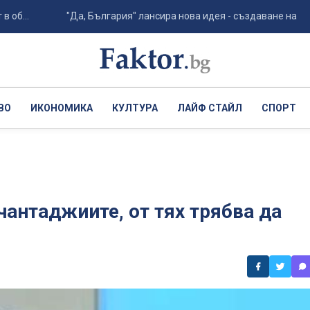
"Да, България" лансира нова идея - създаване на агенция п
ВО
ИКОНОМИКА
КУЛТУРА
ЛАЙФ СТАЙЛ
СПОРТ
 чантаджиите, от тях трябва да