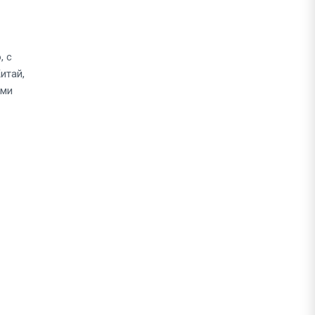
, с
итай,
еми