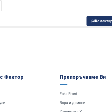
Коментир
 с Фактор
Препоръчваме Ви
Fake Front
ули
Вяра и демони
Досиетата Х