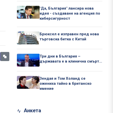
"Да, България" лансира нова
идея - създаване на агенция по
киберсигурност
Брюксел е изправен пред нова
търговска битка с Китай
Три дни в България –
държавата е в клинична смърт…
Зендая и Том Холанд се
ожениха тайно в британско
имение
Анкета