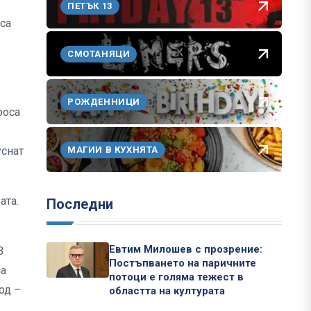
ПЕТЪК 13
 са
СМОТАНЯЦИ
РОЖДЕННИЦИ
роса
МАГИИ В КУХНЯТА
уснат
ата.
Последни
Евтим Милошев с прозрение:
В
Постъпването на паричните
на
потоци е голяма тежест в
од –
областта на културата