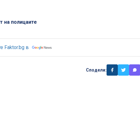
т на полицаите
 Faktor.bg в
Сподели: