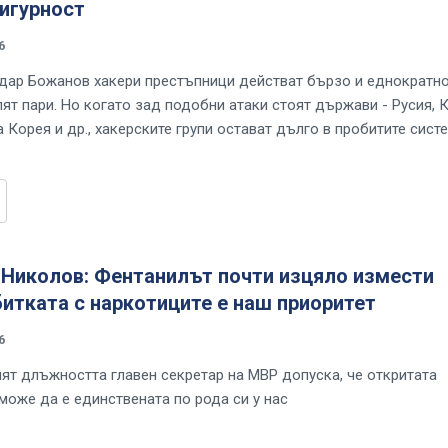
игурност
6
ар Божанов хакери престъпници действат бързо и еднократно
ят пари. Но когато зад подобни атаки стоят държави - Русия, К
 Корея и др., хакерските групи остават дълго в пробитите сист
Николов: Фентанилът почти изцяло измести
битката с наркотиците е наш приоритет
6
т длъжността главен секретар на МВР допуска, че откритата
може да е единствената по рода си у нас