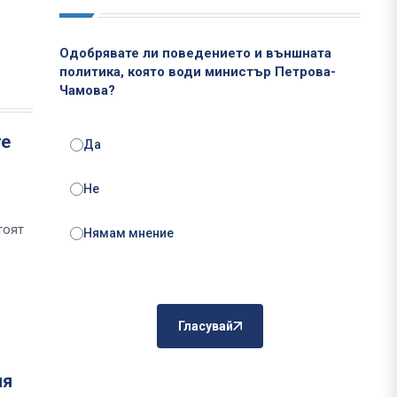
Одобрявате ли поведението и външната
политика, която води министър Петрова-
Чамова?
те
Да
Не
тоят
Нямам мнение
Гласувай
ия