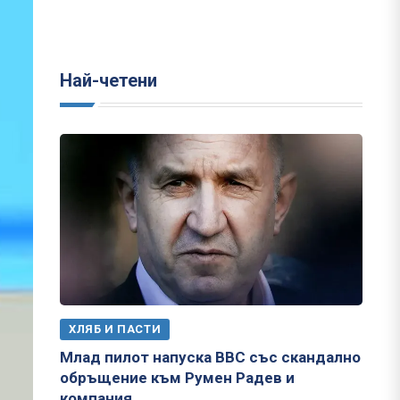
Най-четени
ХЛЯБ И ПАСТИ
Млад пилот напуска ВВС със скандално
обръщение към Румен Радев и
компания