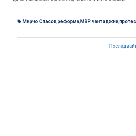
Мирчо Спасов
реформа
МВР
чантаджии
протес
,
,
,
,
Последвайте