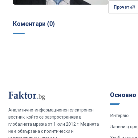
Прочети
Коментари (0)
Основно
Аналитично-информационен електронен
Интервю
вестник, който се разпространява в
глобалната мрежа от 1 юли 2012 г. Медията
Лачени църв
не е обвързана с политически и
Хляб и пасти