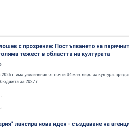
лошев с прозрение: Постъпването на парични
голяма тежест в областта на културата
6
2026 г. има увеличение от почти 34 млн. евро за култура, предс
 бюджета за 2027 г.
ария" лансира нова идея - създаване на агенц