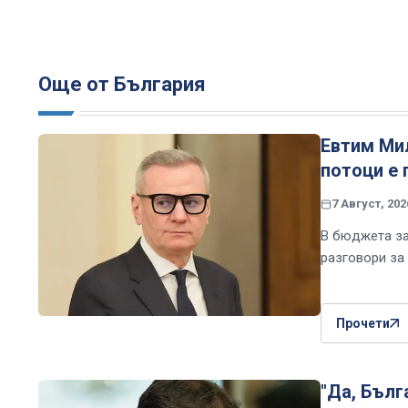
Още от България
Евтим Ми
потоци е 
7 Август, 202
В бюджета за 
разговори за
Прочети
"Да, Бълг