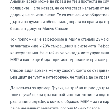
Анализи всеки може да прави на тези протести на сл
полицаите – а те казват, че се чувстват излъгани от 
дадени, не са изпълнени. Те са излъгани от обществен
държи на думата и обещанията, хората са прави да о
бившият депутат Минчо Спасов.
Той припомни, че за реформа в МВР е станало дума 
за чантаджиите и 20% съкращения в системата. Рефор
консервативна. Не е тайна, че чантаджиите управлява
МВР и пак те ще бъдат привилегированите при тази 
Спасов видя връзка между хаосът, който се създава с
Бившият депутат е категоричен, че трябва да се прав
Да вземем за пример Грузия, не трябва първо да тръг
този случай ще си тръгнат най-интелигентните и подг
различните служби, с които е обрасло МВР – аз ги на
да се намаляват заплатите, посочи Минчо Спасов.