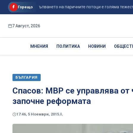
рение: Постъпването на паричните потоци е голяма тежест в об...
Горещо
7 Август, 2026
МНЕНИЯ
ПОЛИТИКА
НОВИНИ
ОБЩЕСТ
БЪЛГАРИЯ
​Спасов: МВР се управлява от
започне реформата
17:46, 5 Ноември, 2015