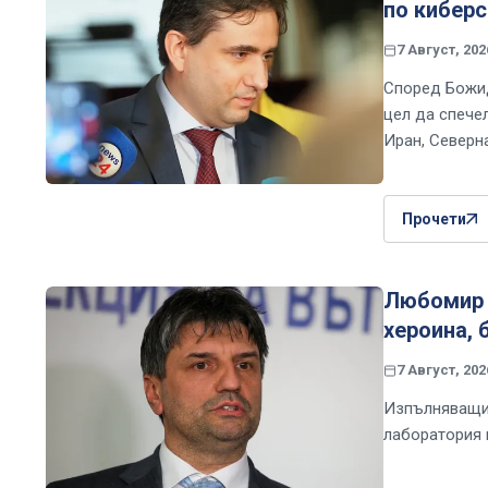
по киберс
7 Август, 202
Според Божид
цел да спечел
Иран, Северна
Прочети
Любомир 
хероина, 
7 Август, 202
Изпълняващия
лаборатория 