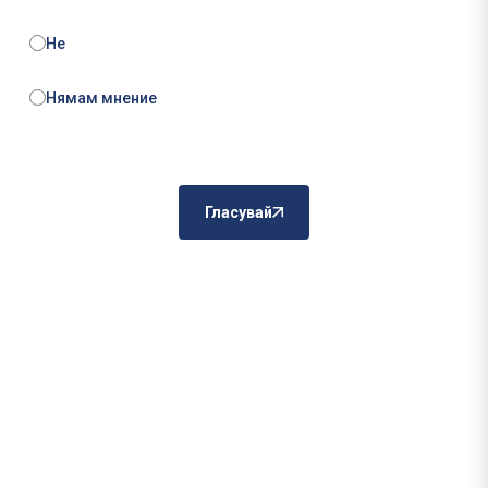
Не
Нямам мнение
Гласувай