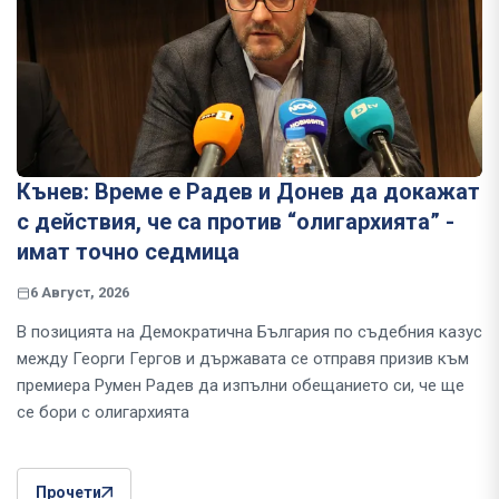
Кънев: Време е Радев и Донев да докажат
с действия, че са против “олигархията” -
имат точно седмица
6 Август, 2026
В позицията на Демократична България по съдебния казус
между Георги Гергов и държавата се отправя призив към
премиера Румен Радев да изпълни обещанието си, че ще
се бори с олигархията
Прочети