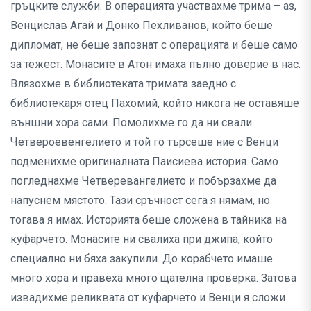
гръцките служби. В операцията участвахме трима – аз,
Венцислав Агай и Донко Пехливанов, който беше
дипломат, не беше запознат с операцията и беше само
за тежест. Монасите в Атон имаха пълно доверие в нас.
Влязохме в библиотеката тримата заедно с
библиотекаря отец Пахомий, който никога не оставяше
външни хора сами. Помолихме го да ни свали
Четвероевенгелието и той го търсеше ние с Венци
подменихме оригиналната Паисиева история. Само
погледнахме Четверевангелието и побързахме да
напуснем мястото. Тази сръчност сега я нямам, но
тогава я имах. Историята беше сложена в тайника на
куфарчето. Монасите ни свалиха при джипа, който
специално ни бяха закупили. До корабчето имаше
много хора и правеха много щателна проверка. Затова
извадихме реликвата от куфарчето и Венци я сложи