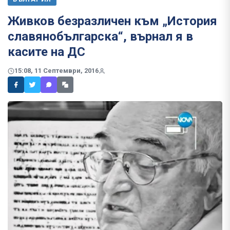
​Живков безразличен към „История
славянобългарска“, върнал я в
касите на ДС
15:08, 11 Септември, 2016