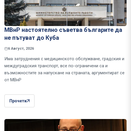
МВнР настоятелно съветва българите да
не пътуват до Куба
6 Август, 2026
Има затруднения с медицинското обслужване, градския и
междуградския транспорт, все по-ограничени са и
възможностите за напускане на страната, аргументират се
от МВнР
Прочети