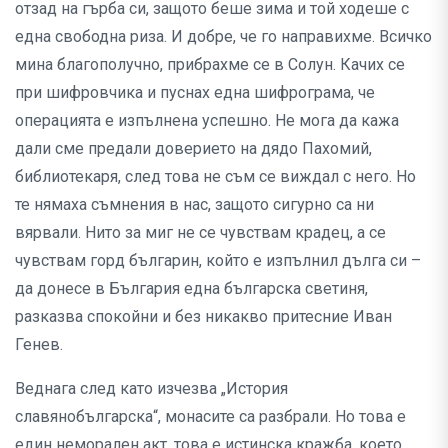
отзад на гърба си, защото беше зима и той ходеше с
една свободна риза. И добре, че го направихме. Всичко
мина благополучно, прибрахме се в Солун. Качих се
при шифровчика и пуснах една шифрограма, че
операцията е изпълнена успешно. Не мога да кажа
дали сме предали доверието на дядо Пахомий,
библиотекаря, след това не съм се виждал с него. Но
те нямаха съмнения в нас, защото сигурно са ни
вярвали. Нито за миг не се чувствам крадец, а се
чувствам горд българин, който е изпълнил дълга си –
да донесе в България една българска светиня,
разказва спокойни и без никакво притесние Иван
Генев.
Веднага след като изчезва „История
славянобългарска“, монасите са разбрали. Но това е
един неморален акт, това е истинска кражба, което