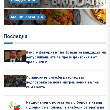
МАГИИ В КУХНЯТА
Последни
Ванс е фаворитът на Тръмп за кандидат на
републиканците за президентския вот
през 2028 г.
Испанските служби разследват
подготовка за нова миграционна вълна
към Сеута
Национален състезател по борба е хванат
с допинг, използвал е анаболи от ерата на