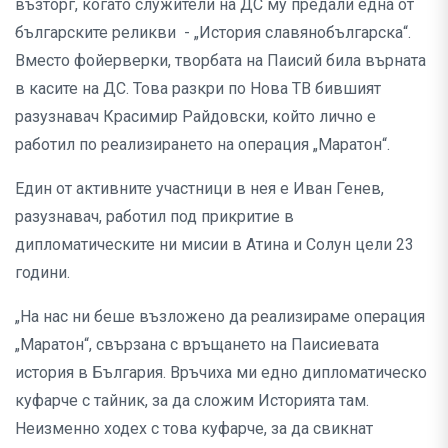
възторг, когато служители на ДС му предали една от
българските реликви - „История славянобългарска“.
Вместо фойерверки, творбата на Паисий била върната
в касите на ДС. Това разкри по Нова ТВ бившият
разузнавач Красимир Райдовски, който лично е
работил по реализирането на операция „Маратон“.
Един от активните участници в нея е Иван Генев,
разузнавач, работил под прикритие в
дипломатическите ни мисии в Атина и Солун цели 23
години.
„На нас ни беше възложено да реализираме операция
„Маратон“, свързана с връщането на Паисиевата
история в България. Връчиха ми едно дипломатическо
куфарче с тайник, за да сложим Историята там.
Неизменно ходех с това куфарче, за да свикнат