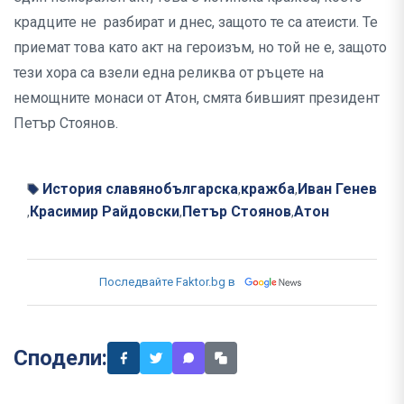
крадците не разбират и днес, защото те са атеисти. Те
приемат това като акт на героизъм, но той не е, защото
тези хора са взели една реликва от ръцете на
немощните монаси от Атон, смята бившият президент
Петър Стоянов.
История славянобългарска
кражба
Иван Генев
,
,
Красимир Райдовски
Петър Стоянов
Атон
,
,
,
Последвайте Faktor.bg в
Сподели: