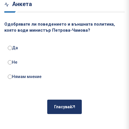
Анкета
Одобрявате ли поведението и външната политика,
която води министър Петрова-Чамова?
Да
Не
Нямам мнение
Гласувай