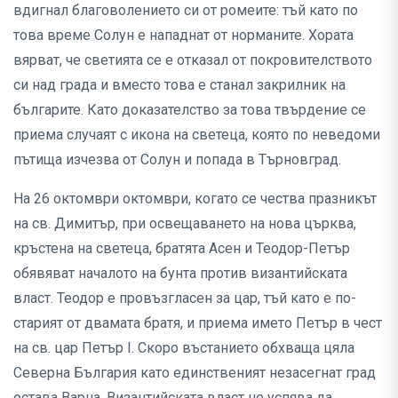
вдигнал благоволението си от ромеите: тъй като по
това време Солун е нападнат от норманите. Хората
вярват, че светията се е отказал от покровителството
си над града и вместо това е станал закрилник на
българите. Като доказателство за това твърдение се
приема случаят с икона на светеца, която по неведоми
пътища изчезва от Солун и попада в Търновград.
На 26 октомври октомври, когато се чества празникът
на св. Димитър, при освещаването на нова църква,
кръстена на светеца, братята Асен и Теодор-Петър
обявяват началото на бунта против византийската
власт. Теодор е провъзгласен за цар, тъй като е по-
старият от двамата братя, и приема името Петър в чест
на св. цар Петър I. Скоро въстанието обхваща цяла
Северна България като единственият незасегнат град
остава Варна. Византийската власт не успява да