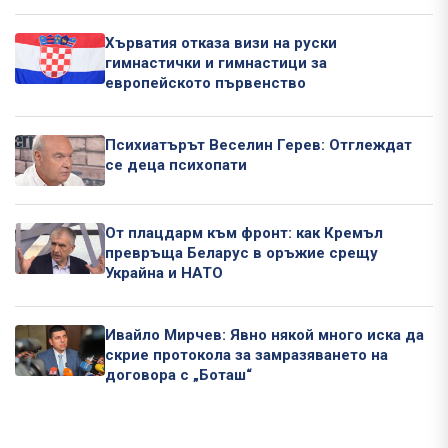
Хърватия отказа визи на руски
гимнастички и гимнастици за
европейското първенство
Психиатърът Веселин Герев: Отглеждат
се деца психопати
От плацдарм към фронт: как Кремъл
превръща Беларус в оръжие срещу
Украйна и НАТО
Ивайло Мирчев: Явно някой много иска да
скрие протокола за замразяването на
договора с „Боташ“