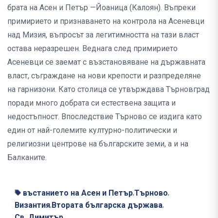
брата на Асен и Петър —Йоаница (Калоян). Въпреки
примирието и признаването на контрола на Асеневци
над Мизия, въпросът за легитимността на тази власт
остава неразрешен. Веднага след примирието
Асеневци се заемат с възстановяване на държавната
власт, съграждане на нови крепости и разпределяне
на гарнизони. Като столица се утвърждава Търновград
поради много добрата си естествена защита и
недостъпност. Впоследствие Търново се издига като
един от най-големите културно-политически и
религиозни центрове на българските земи, а и на
Балканите.
въстанието на Асен и Петър
Търново
,
,
Византия
Втората българска държава
,
,
Св. Димитър