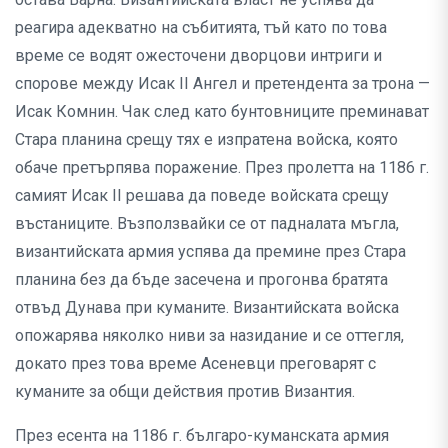
реагира адекватно на събитията, тъй като по това
време се водят ожесточени дворцови интриги и
спорове между Исак II Ангел и претендента за трона —
Исак Комнин. Чак след като бунтовниците преминават
Стара планина срещу тях е изпратена войска, която
обаче претърпява поражение. През пролетта на 1186 г.
самият Исак II решава да поведе войската срещу
въстаниците. Възползвайки се от падналата мъгла,
византийската армия успява да премине през Стара
планина без да бъде засечена и прогонва братята
отвъд Дунава при куманите. Византийската войска
опожарява няколко ниви за назидание и се оттегля,
докато през това време Асеневци преговарят с
куманите за общи действия против Византия.
През есента на 1186 г. българо-куманската армия