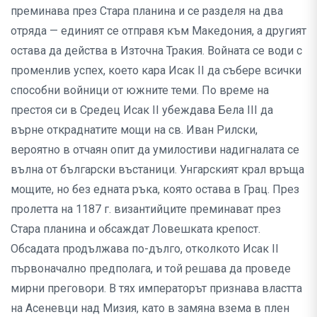
преминава през Стара планина и се разделя на два
отряда — единият се отправя към Македония, а другият
остава да действа в Източна Тракия. Войната се води с
променлив успех, което кара Исак II да събере всички
способни войници от южните теми. По време на
престоя си в Средец Исак II убеждава Бела III да
върне откраднатите мощи на св. Иван Рилски,
вероятно в отчаян опит да умилостиви надигналата се
вълна от български въстаници. Унгарският крал връща
мощите, но без едната ръка, която остава в Грац. През
пролетта на 1187 г. византийците преминават през
Стара планина и обсаждат Ловешката крепост.
Обсадата продължава по-дълго, отколкото Исак II
първоначално предполага, и той решава да проведе
мирни преговори. В тях императорът признава властта
на Асеневци над Мизия, като в замяна взема в плен