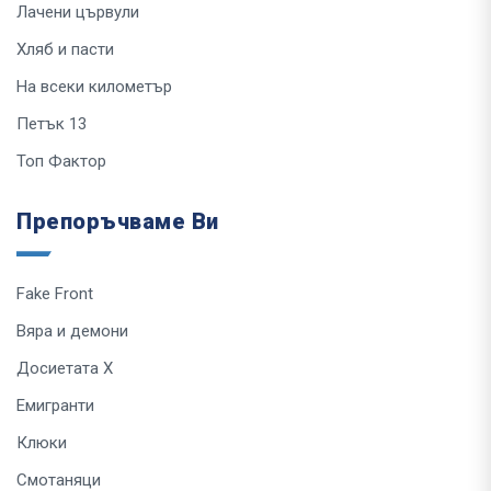
Лачени цървули
Хляб и пасти
На всеки километър
Петък 13
Топ Фактор
Препоръчваме Ви
Fake Front
Вяра и демони
Досиетата Х
Емигранти
Клюки
Смотаняци