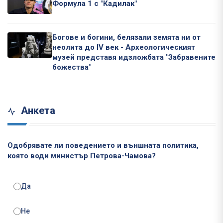
Формула 1 с "Кадилак"
Богове и богини, белязали земята ни от
неолита до IV век - Археологическият
музей представя идзложбата "Забравените
божества"
Анкета
Одобрявате ли поведението и външната политика,
която води министър Петрова-Чамова?
Да
Не