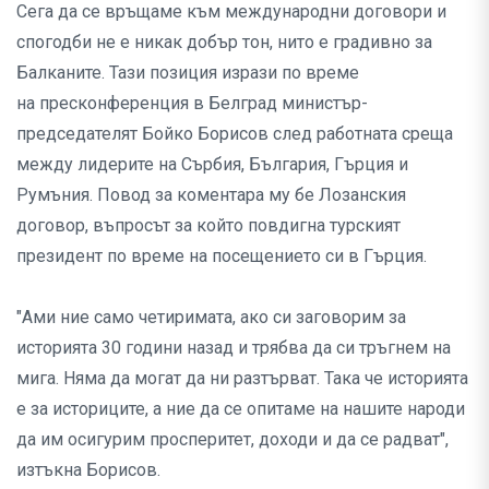
Сега да се връщаме към международни договори и
спогодби не е никак добър тон, нито е градивно за
Балканите. Тази позиция изрази по време
на пресконференция в Белград министър-
председателят Бойко Борисов след работната среща
между лидерите на Сърбия, България, Гърция и
Румъния. Повод за коментара му бе Лозанския
договор, въпросът за който повдигна турският
президент по време на посещението си в Гърция.
"Ами ние само четиримата, ако си заговорим за
историята 30 години назад и трябва да си тръгнем на
мига. Няма да могат да ни разтърват. Така че историята
е за историците, а ние да се опитаме на нашите народи
да им осигурим просперитет, доходи и да се радват",
изтъкна Борисов.