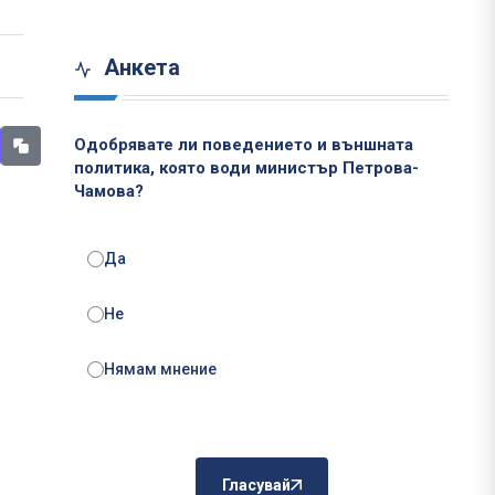
Анкета
Одобрявате ли поведението и външната
политика, която води министър Петрова-
Чамова?
Да
Не
Нямам мнение
Гласувай