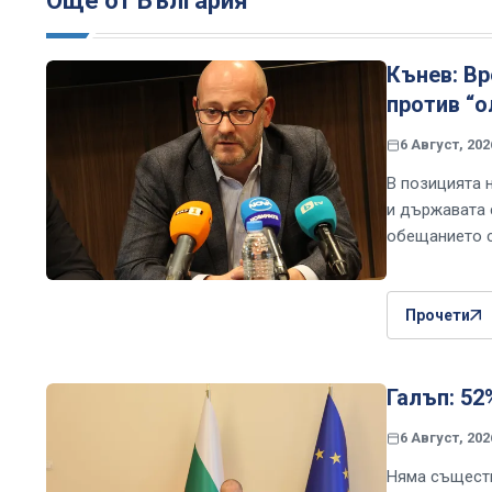
Още от България
Кънев: Вр
против “о
6 Август, 202
В позицията 
и държавата 
обещанието с
Прочети
Галъп: 52
6 Август, 202
Няма съществ