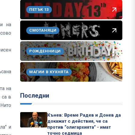
ПЕТЪК 13
ли на
СМОТАНЯЦИ
асово
зисен
РОЖДЕННИЦИ
ъсана
МАГИИ В КУХНЯТА
та на
Последни
 са в
 Нито
Кънев: Време Радев и Донев да
докажат с действия, че са
ла" и
против “олигархията” - имат
точно седмица