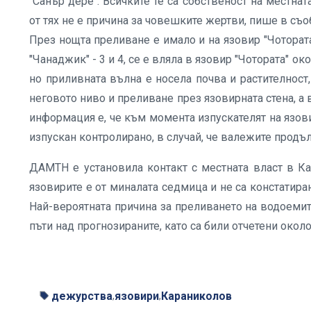
"Санър дере". Всичките те са собственост на местнат
от тях не е причина за човешките жертви, пише в съ
През нощта преливане е имало и на язовир "Чотората
"Чанаджик" - 3 и 4, се е вляла в язовир "Чотората" ок
но приливната вълна е носела почва и растителност
неговото ниво и преливане през язовирната стена, а 
информация е, че към момента изпускателят на язо
изпускан контролирано, в случай, че валежите продъ
ДАМТН е установила контакт с местната власт в Ка
язовирите е от миналата седмица и не са констатира
Най-вероятната причина за преливането на водоемит
пъти над прогнозираните, като са били отчетени около
дежурства
язовири
Караниколов
,
,