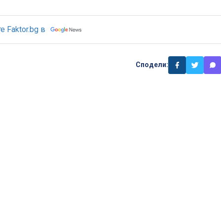
 Faktor.bg в
Сподели: