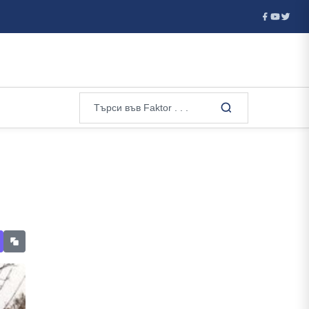
овете...
Украинският самолет в Лайпциг, който се опитаха 