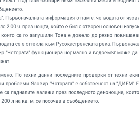
а власт. Под тези язовири няма населени места и водният 
общението.
". Първоначалната информация оттам е, че водата от язов
оло 2.00 ч. през нощта, който е бил с отворен основен изпуск
, които са го запушили. Това е довело до рязко повишава
водата се е оттекла към Русокастренската река. Първонача
вир "Чотората" функционира нормално и водоемът може да
лжат.
мено. По техни данни последните проверки от техни еки
ни проблеми. Язовир "Чотората" е собственост на "ДИЕМ" 
е са падналите валежи през последното денонощие, които
 200 л на кв. м, се посочва в съобщението.