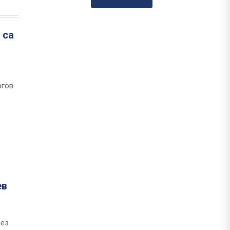
 са
ргов
ев
рез