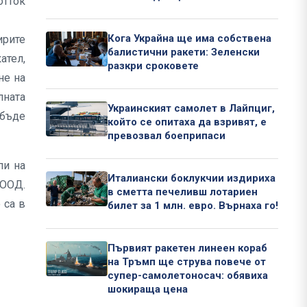
отток
Кога Украйна ще има собствена
ирите
балистични ракети: Зеленски
ател,
разкри сроковете
не на
лната
Украинският самолет в Лайпциг,
 бъде
който се опитаха да взривят, е
превозвал боеприпаси
пи на
Италиански боклукчии издириха
ЕООД.
в сметта печеливш лотариен
 са в
билет за 1 млн. евро. Върнаха го!
Първият ракетен линеен кораб
на Тръмп ще струва повече от
супер-самолетоносач: обявиха
шокираща цена