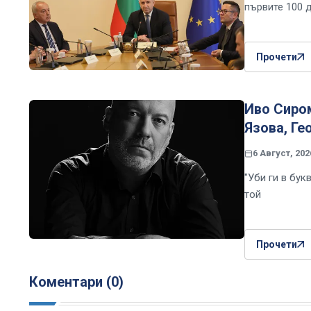
първите 100 
Прочети
Иво Сиром
Язова, Ге
6 Август, 202
"Уби ги в бук
той
Прочети
Коментари (0)