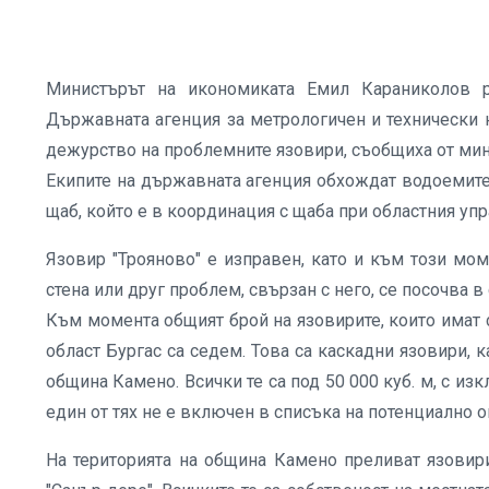
Министърът на икономиката Емил Караниколов р
Държавната агенция за метрологичен и технически 
дежурство на проблемните язовири, съобщиха от ми
Екипите на държавната агенция обхождат водоемите
щаб, който е в координация с щаба при областния упр
Язовир "Трояново" е изправен, като и към този мо
стена или друг проблем, свързан с него, се посочва 
Към момента общият брой на язовирите, които имат с
област Бургас са седем. Това са каскадни язовири, ка
община Камено. Всички те са под 50 000 куб. м, с изкл
един от тях не е включен в списъка на потенциално 
На територията на община Камено преливат язовирит