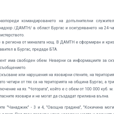
азпореди командироването на допълнителни служите
надзор /ДАМТН/ в област Бургас и осигуряването на 24-ч
нистерството.
 в региона от миналата нощ. В ДАМТН е сформиран и кри
авител в Бургас, предаде БТА.
мент има свободен обем. Неверни са информациите за ск
в съобщението.
късване или нарушения на язовирни стените, на територия
то четири от тях са на територията на община Бургас, а три
ючение на яз. "Чотората", който е с обем от 100 000 куб. м.
опасните язовири и не могат да създадат приливна вълна.
е "Чанаджик" - 3 и 4, "Овощна градина", "Кокичина моги