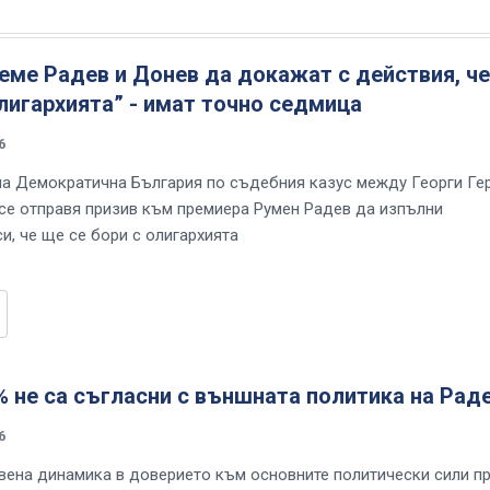
еме Радев и Донев да докажат с действия, че
лигархията” - имат точно седмица
6
на Демократична България по съдебния казус между Георги Ге
се отправя призив към премиера Румен Радев да изпълни
и, че ще се бори с олигархията
% не са съгласни с външната политика на Рад
6
ена динамика в доверието към основните политически сили п