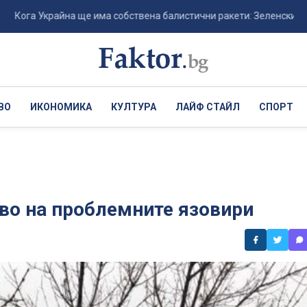
Украйна ще има собствена балистични ракети: Зеленски разкри срок
ВО
ИКОНОМИКА
КУЛТУРА
ЛАЙФ СТАЙЛ
СПОРТ
во на проблемните язовири