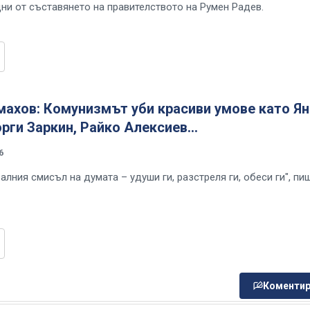
дни от съставянето на правителството на Румен Радев.
ахов: Комунизмът уби красиви умове като Ян
орги Заркин, Райко Алексиев...
6
валния смисъл на думата – удуши ги, разстреля ги, обеси ги", пи
Коментир