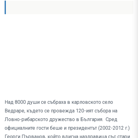
Над 8000 души се събраха в карловското село
Ведраре, където се провежда 120-ият събора на
Ловно-рибарското дружество в България. Сред
официалните гости беше и президентът (2002-2012 г.)
Георги Първанов, който вдигна наздравица със стари