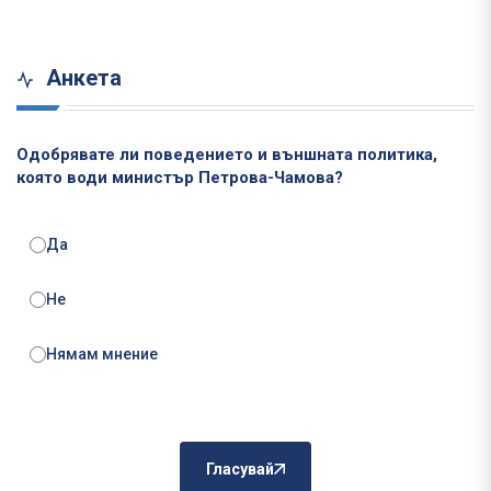
Анкета
Одобрявате ли поведението и външната политика,
която води министър Петрова-Чамова?
Да
Не
Нямам мнение
Гласувай