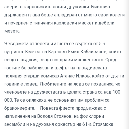
авери от карловските ловни дружинки. Бившият
държавен глава беше аплодиран от много свои колеги
и почерпен с типичния карловски мискет и дебели
мезета.
Чевермета от телета и агнета се въртяха от 5 ч.
сутринта. Кметът на Карлово Емил Кабаиванов, който
също е авджия, също поздрави множеството. Сред
гостите бе забелязан и шефът на пловдивската
полиция старши комисар Атанас Илков, който от дълги
години е ловец. Любителите на лова се похвалиха, че
членовете на дружествата в цялата страна са над 100
000. Те се оплакаха, че основният им проблем са
бракониерите. Ловната фиеста продължава с
изпълнения на Володя Стоянов, на фолклорни
ансамбли и на духовия оркестър на 61-а Стрямска