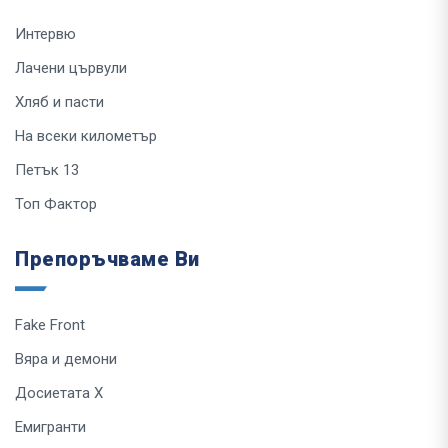
Интервю
Лачени цървули
Хляб и пасти
На всеки километър
Петък 13
Топ Фактор
Препоръчваме Ви
Fake Front
Вяра и демони
Досиетата Х
Емигранти