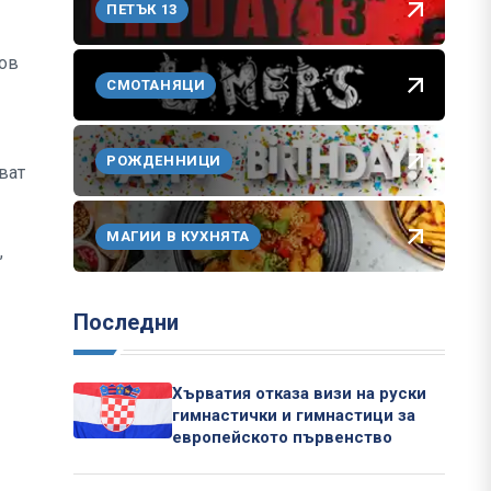
ПЕТЪК 13
ков
СМОТАНЯЦИ
РОЖДЕННИЦИ
ват
МАГИИ В КУХНЯТА
,
Последни
Хърватия отказа визи на руски
гимнастички и гимнастици за
европейското първенство