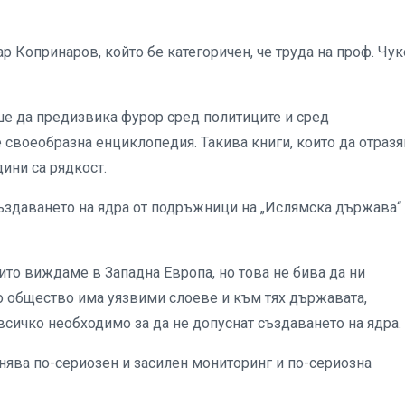
р Копринаров, който бе категоричен, че труда на проф. Чу
ше да предизвика фурор сред политиците и сред
е своеобразна енциклопедия. Такива книги, които да отразя
дини са рядкост.
ъздаването на ядра от подръжници на „Ислямска държава“ 
оито виждаме в Западна Европа, но това не бива да ни
о общeство има уязвими слоеве и към тях държавата,
всичко необходимо за да не допуснат създаването на ядра.
нява по-сериозен и засилен мониторинг и по-сериозна