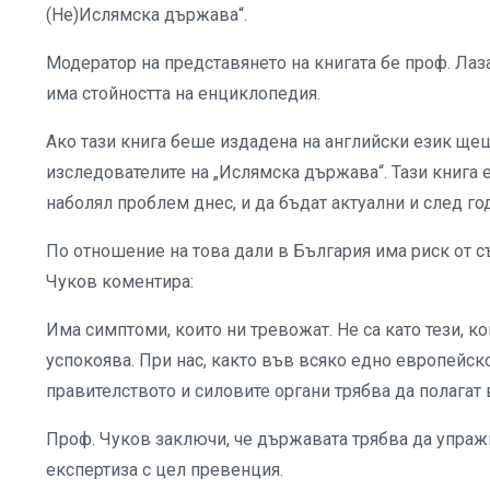
(Не)Ислямска държава“.
Модератор на представянето на книгата бе проф. Лаза
има стойността на енциклопедия.
Ако тази книга беше издадена на английски език ще
изследователите на „Ислямска държава“. Тази книга 
наболял проблем днес, и да бъдат актуални и след го
По отношение на това дали в България има риск от с
Чуков коментира:
Има симптоми, които ни тревожат. Не са като тези, к
успокоява. При нас, както във всяко едно европейск
правителството и силовите органи трябва да полагат 
Проф. Чуков заключи, че държавата трябва да упраж
експертиза с цел превенция.