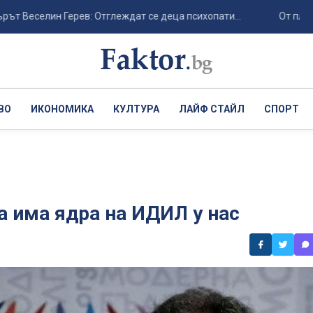
елин Герев: Отглеждат се деца психопати...
От плацдарм к
ВО
ИКОНОМИКА
КУЛТУРА
ЛАЙФ СТАЙЛ
СПОРТ
а има ядра на ИДИЛ у нас