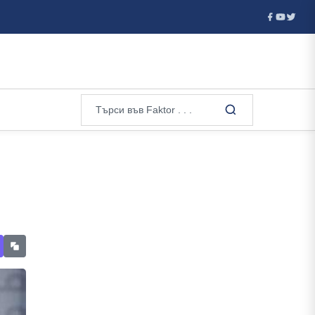
ъм фронт: как Кремъл превръща Беларус в оръжие срещу Украйна 