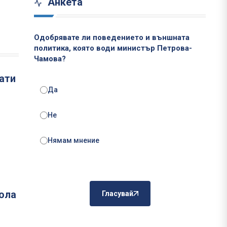
Анкета
Одобрявате ли поведението и външната
политика, която води министър Петрова-
Чамова?
ати
Да
Не
Нямам мнение
кола
Гласувай