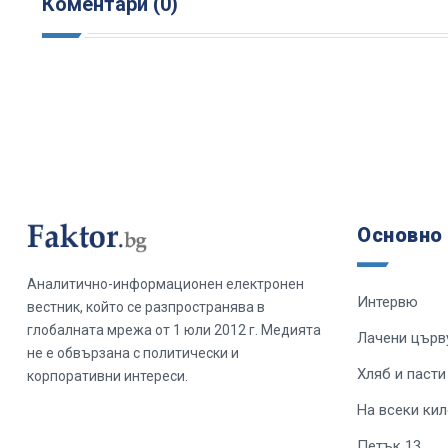
Коментари (0)
Основно
Аналитично-информационен електронен
Интервю
вестник, който се разпространява в
глобалната мрежа от 1 юли 2012 г. Медията
Лачени църв
не е обвързана с политически и
Хляб и пасти
корпоративни интереси.
На всеки ки
Петък 13