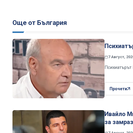
Още от България
Психиатър
7 Август, 202
Психиатърът 
Прочети
Ивайло Ми
за замраз
7 Август, 202