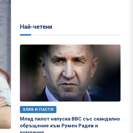
Най-четени
ХЛЯБ И ПАСТИ
Млад пилот напуска ВВС със скандално
обръщение към Румен Радев и
компания