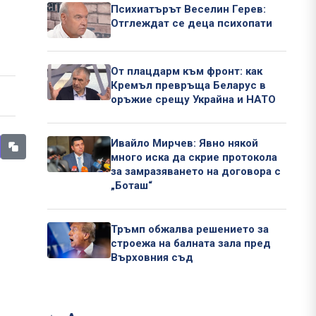
Психиатърът Веселин Герев:
Отглеждат се деца психопати
От плацдарм към фронт: как
Кремъл превръща Беларус в
оръжие срещу Украйна и НАТО
Ивайло Мирчев: Явно някой
много иска да скрие протокола
за замразяването на договора с
„Боташ“
Тръмп обжалва решението за
строежа на балната зала пред
Върховния съд