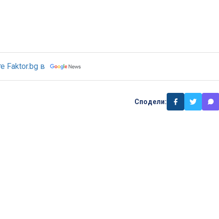
 Faktor.bg в
Сподели: