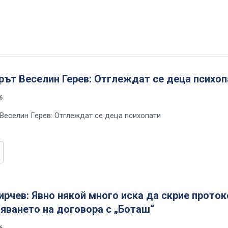
ът Веселин Герев: Отглеждат се деца психоп
6
Веселин Герев: Отглеждат се деца психопати
рчев: Явно някой много иска да скрие прото
яването на договора с „Боташ“
6