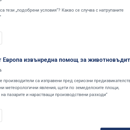
са тези „подобрени условия“? Какво се случва с натрупаните
"
т Европа извънредна помощ за животновъдит
6
е производители са изправени пред сериозни предизвикателст
ни метеорологични явления, щети по земеделските площи,
 на пазарите и нарастващи производствени разходи“