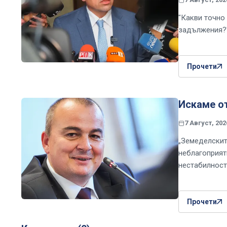
"Какви точно 
задължения?
Прочети
Искаме о
7 Август, 202
„Земеделскит
неблагоприят
нестабилност
Прочети