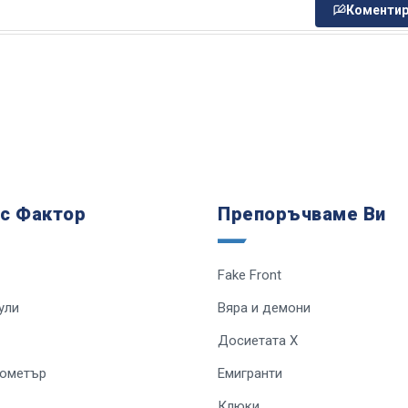
Коментир
 с Фактор
Препоръчваме Ви
Fake Front
ули
Вяра и демони
Досиетата Х
лометър
Емигранти
Клюки