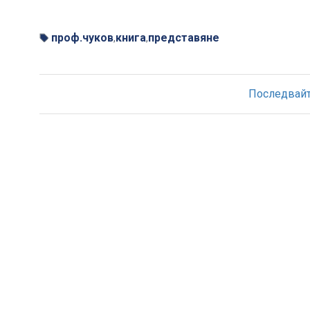
проф.чуков
книга
представяне
,
,
Последвайте