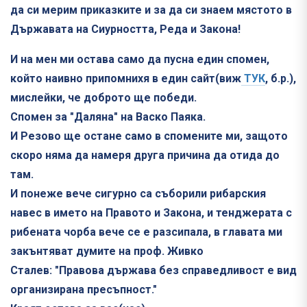
да си мерим приказките и за да си знаем мястото в
Държавата на Сиурността, Реда и Закона!
И на мен ми остава само да пусна един спомен,
който наивно припомнихя в един сайт(виж
ТУК
, б.р.),
мислейки, че доброто ще победи.
Спомен за "Даляна" на Васко Паяка.
И Резово ще остане само в спомените ми, защото
скоро няма да намеря друга причина да отида до
там.
И понеже вече сигурно са съборили рибарския
навес в името на Правото и Закона, и тенджерата с
рибената чорба вече се е разсипала, в главата ми
закънтяват думите на проф. Живко
Сталев: "Правова държава без справедливост е вид
организирана пресъпност."