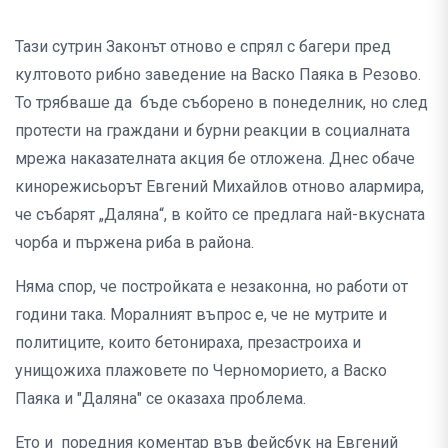
Тази сутрин Законът отново е спрял с багери пред
култовото рибно заведение на Васко Паяка в Резово.
То трябваше да бъде съборено в понеделник, но след
протести на граждани и бурни реакции в социалната
мрежа наказателната акция бе отложена. Днес обаче
кинорежисьорът Евгений Михайлов отново алармира,
че събарят „Даляна“, в който се предлага най-вкусната
чорба и пържена риба в района.
Няма спор, че постройката е незаконна, но работи от
години така. Моралният въпрос е, че не мутрите и
политиците, които бетонираха, презастроиха и
унищожиха плажовете по Черноморието, а Васко
Паяка и "Даляна" се оказаха проблема.
Ето и поредния коментар във фейсбук на Евгений