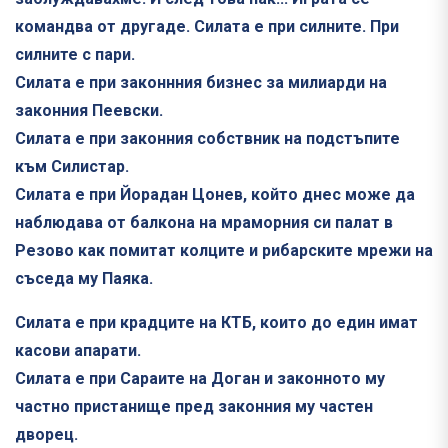
командва от другаде. Силата е при силните. При
силните с пари.
Силата е при законнния бизнес за милиарди на
законния Пеевски.
Силата е при законния собствник на подстъпите
към Силистар.
Силата е при Йорадан Цонев, който днес може да
наблюдава от балкона на мраморния си палат в
Резово как помитат колците и рибарските мрежи на
съседа му Паяка.
Силата е при крадците на КТБ, които до един имат
касови апарати.
Силата е при Сараите на Доган и законното му
частно пристанище пред законния му частен
дворец.