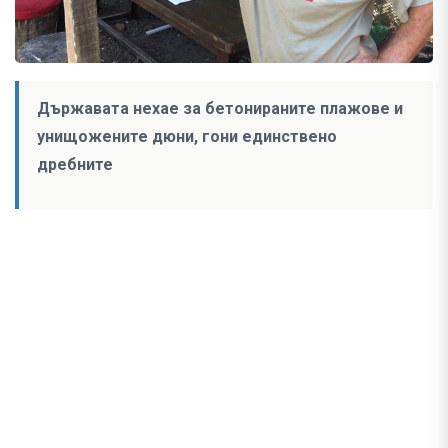
Държавата нехае за бетонираните плажове и
унищожените дюни, гони единствено
дребните