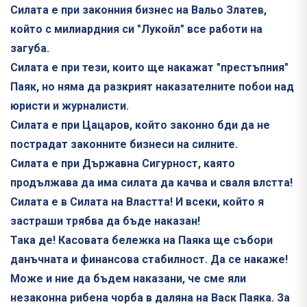
Силата е при законния бизнес на Вальо Златев,
който с милиардния си "Лукойл" все работи на
загуба.
Силата е при тези, които ще накажат "престъпния"
Паяк, но няма да разкрият наказателните побои над
юристи и журналисти.
Силата е при Цацаров, който законно бди да не
пострадат законните бизнеси на силните.
Силата е при Държавна Сигурност, каято
продължава да има силата да качва и сваля влстта!
Силата е в Силата на Властта! И всеки, който я
застраши трябва да бъде наказан!
Така де! Касовата бележка на Паяка ще събори
данъчната и финансова стабилност. Да се накаже!
Може и ние да бъдем наказани, че сме яли
незаконна рибена чорба в даляна на Васк Паяка. За