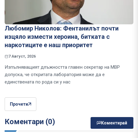
Любомир Николов: Фентанилът почти
изцяло измести хероина, битката с
наркотиците е наш приоритет
7 Август, 2026
Изпълняващият длъжността главен секретар на МВР
допуска, че откритата лаборатория може да е
единствената по рода си у нас
Прочети
Коментари (0)
Коментирай