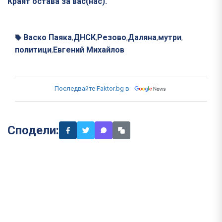
Краят остава за вас(нас).
Васко Паяка
ДНСК
Резово
Даляна
мутри
,
,
,
,
,
политици
Евгений Михайлов
,
Последвайте Faktor.bg в
Сподели: