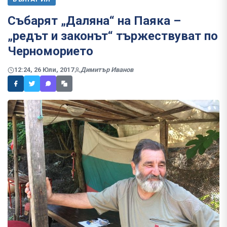
Събарят „Даляна“ на Паяка –
„редът и законът“ тържествуват по
Черноморието
12:24, 26 Юли, 2017
Димитър Иванов