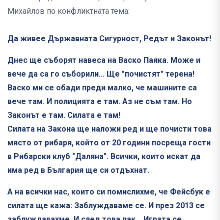
Михайлов по конфликтната тема:
Да живее Държавната Сигурност, Редът и Законът!
Днес ще съборят навеса на Васко Паяка. Може и
вече да са го съборили... Ще "почистят" терена!
Васко ми се обади преди малко, че машините са
вече там. И полицията е там. Аз не съм там. Но
Законът е там. Силата е там!
Силата на Закона ще наложи ред и ще почисти това
място от рибаря, който от 20 години посреща гости
в Рибарски клуб "Даляна". Всички, които искат да
има ред в България ще си отдъхнат.
А на всички нас, които си помислихме, че Фейсбук е
силата ще кажа: Заблуждаваме се. И през 2013 се
заблуждавахме. И след това пак... Играта се