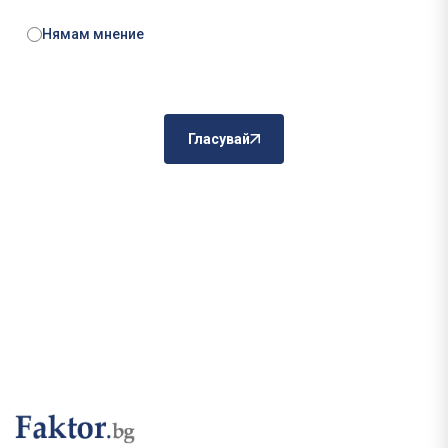
Нямам мнение
Гласувай