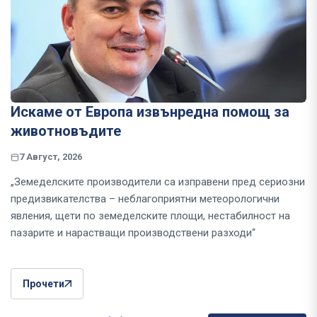
Искаме от Европа извънредна помощ за
животновъдите
7 Август, 2026
„Земеделските производители са изправени пред сериозни
предизвикателства – неблагоприятни метеорологични
явления, щети по земеделските площи, нестабилност на
пазарите и нарастващи производствени разходи“
Прочети