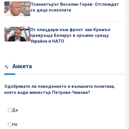
Психиатърът Веселин Герев: Отглеждат
се деца психопати
От плацдарм към фронт: как Кремъл
превръща Беларус в оръжие срещу
Украйна и НАТО
Анкета
Одобрявате ли поведението и външната политика,
която води министър Петрова-Чамова?
Да
Не