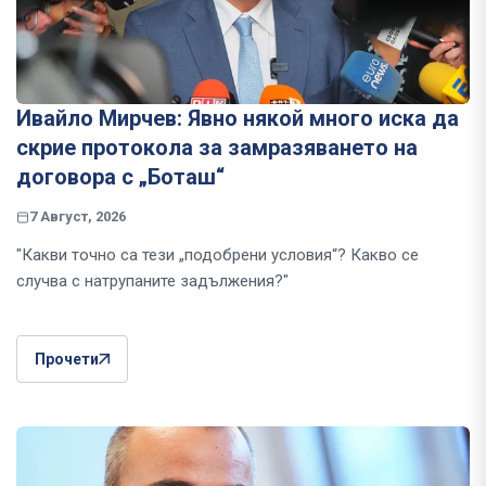
Ивайло Мирчев: Явно някой много иска да
скрие протокола за замразяването на
договора с „Боташ“
7 Август, 2026
"Какви точно са тези „подобрени условия“? Какво се
случва с натрупаните задължения?"
Прочети