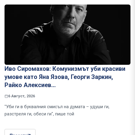
Иво Сиромахов: Комунизмът уби красиви
умове като Яна Язова, Георги Заркин,
Райко Алексиев...
6 Август, 2026
"Уби ги в буквалния смисъл на думата – удуши ги,
разстреля ги, обеси ги", пише той