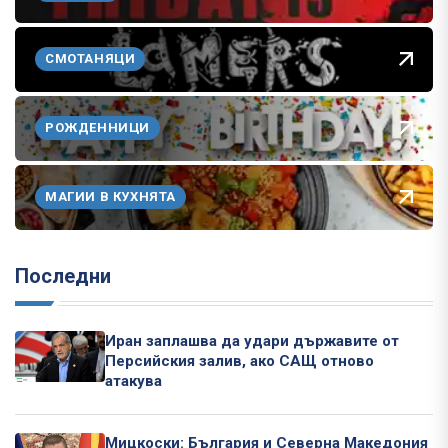
СМОТАНЯЦИ
РОЖДЕННИЦИ
МАГИИ В КУХНЯТА
Последни
Иран заплашва да удари държавите от
Персийския залив, ако САЩ отново
атакува
Мицкоски: България и Северна Македония