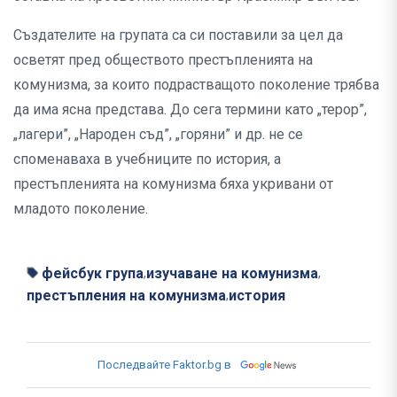
Създателите на групата са си поставили за цел да
осветят пред обществото престъпленията на
комунизма, за които подрастващото поколение трябва
да има ясна представа. До сега термини като „терор”,
„лагери”, „Народен съд”, „горяни” и др. не се
споменаваха в учебниците по история, а
престъпленията на комунизма бяха укривани от
младото поколение.
фейсбук група
изучаване на комунизма
,
,
престъпления на комунизма
история
,
Последвайте Faktor.bg в