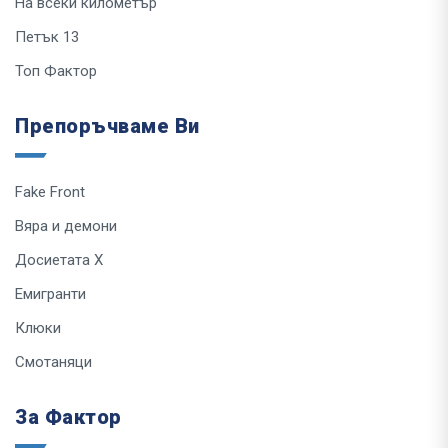
На всеки километър
Петък 13
Топ Фактор
Препоръчваме Ви
Fake Front
Вяра и демони
Досиетата Х
Емигранти
Клюки
Смотаняци
За Фактор