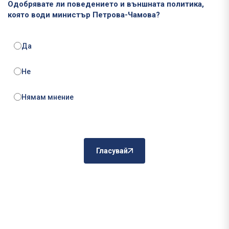
Одобрявате ли поведението и външната политика,
която води министър Петрова-Чамова?
Да
Не
Нямам мнение
Гласувай