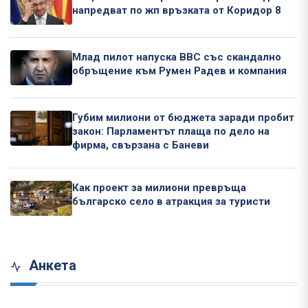
напредват по жп връзката от Коридор 8
Млад пилот напуска ВВС със скандално
обръщение към Румен Радев и компания
Губим милиони от бюджета заради пробит
закон: Парламентът плаща по дело на
фирма, свързана с Баневи
Как проект за милиони превръща
българско село в атракция за туристи
Анкета