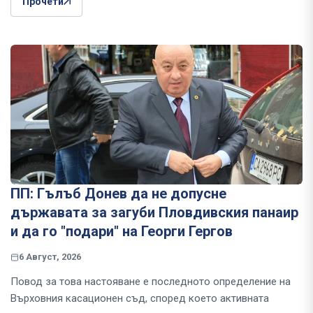
Прочети
ПП: Гълъб Донев да не допусне
държавата за загуби Пловдивския панаир
и да го "подари" на Георги Гергов
6 Август, 2026
Повод за това настояване е последното определение на
Върховния касационен съд, според което активната