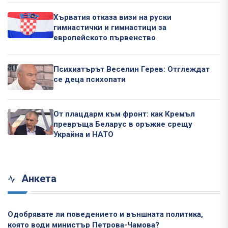
Хърватия отказа визи на руски
гимнастички и гимнастици за
европейското първенство
Психиатърът Веселин Герев: Отглеждат
се деца психопати
От плацдарм към фронт: как Кремъл
превръща Беларус в оръжие срещу
Украйна и НАТО
Анкета
Одобрявате ли поведението и външната политика,
която води министър Петрова-Чамова?