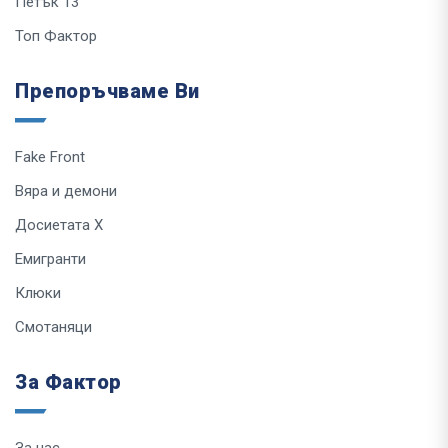
Петък 13
Топ Фактор
Препоръчваме Ви
Fake Front
Вяра и демони
Досиетата Х
Емигранти
Клюки
Смотаняци
За Фактор
За нас