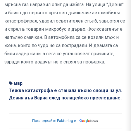
мръсна газ направил опит да избяга.
На улица "Девня"
и близо до първото кръгово движение автомобилът
катастрофирал, ударил осветителен стълб, завъртял се
и спрял в товарен микробус и дърво. Ф
олксвагенът е
напълно смачкан.
В автомобила са се возили мъж и
жена, които по чудо не са пострадали.
И двамата са
били задържани, а сега се установяват причините,
заради които водачът не е спрял за проверка.
мвр
,
Тежка катастрофа е станала късно снощи на ул.
Девня във Варна след полицейско преследване.
Последвайте Faktor.bg в