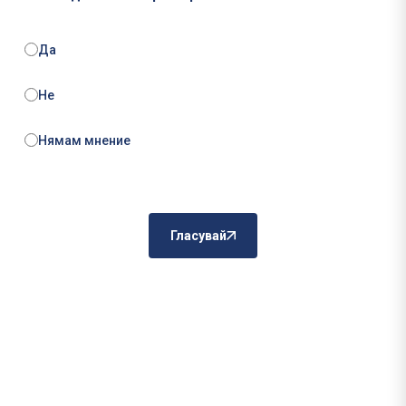
Да
Не
Нямам мнение
Гласувай