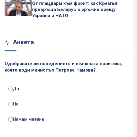
От плацдарм към фронт: как Кремъл
превръща Беларус в оръжие срещу
Украйна и НАТО
Анкета
Одобрявате ли поведението и външната политика,
която води министър Петрова-Чамова?
Да
Не
Нямам мнение