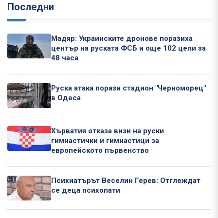
Последни
Мадяр: Украинските дронове поразиха
център на руската ФСБ и още 102 цели за
48 часа
Руска атака порази стадион "Черноморец"
в Одеса
Хърватия отказа визи на руски
гимнастички и гимнастици за
европейското първенство
Психиатърът Веселин Герев: Отглеждат
се деца психопати