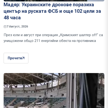
Мадяр: Украинските дронове поразиха
център на руската ФСБ и още 102 цели за
48 часа
7 Август, 2026
През юли и август при операция „Кримският шалтер off" са
унищожени общо 211 енергийни обекта на противника
Прочети