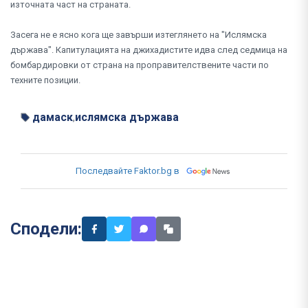
източната част на страната.
Засега не е ясно кога ще завърши изтеглянето на "Ислямска
държава". Капитулацията на джихадистите идва след седмица на
бомбардировки от страна на проправителствените части по
техните позиции.
дамаск
ислямска държава
,
Последвайте Faktor.bg в
Сподели: