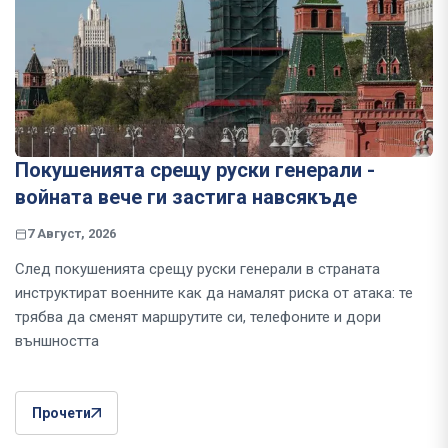
Покушенията срещу руски генерали -
войната вече ги застига навсякъде
7 Август, 2026
След покушенията срещу руски генерали в страната
инструктират военните как да намалят риска от атака: те
трябва да сменят маршрутите си, телефоните и дори
външността
Прочети