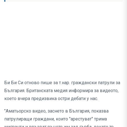
Би Би Си отново пише за т.нар. граждански патрули за
България. Британската медия информира за видеото,
което вчера предизвика остри дебати у нас.
"Аматьорско видео, заснето в България, показва
патрулиращи граждани, които "арестуват" трима
мигранти и връзват ръцете им зад гърба, докато те