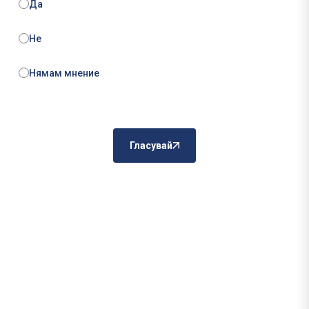
Да
Не
Нямам мнение
Гласувай