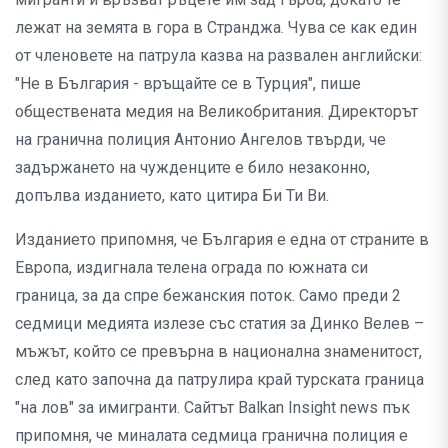
лежат на земята в гора в Странджа. Чува се как един
от членовете на патрула казва на развален английски:
"Не в България - връщайте се в Турция", пише
обществената медия на Великобритания. Директорът
на гранична полиция Антонио Ангелов твърди, че
задържането на чужденците е било незаконно,
допълва изданието, като цитира Би Ти Ви.
Изданието припомня, че България е една от страните в
Европа, издигнала телена ограда по южната си
граница, за да спре бежанския поток. Само преди 2
седмици медията излезе със статия за Динко Велев –
мъжът, който се превърна в национална знаменитост,
след като започна да патрулира край турската граница
"на лов" за имигранти. Сайтът Balkan Insight news пък
припомня, че миналата седмица гранична полиция е