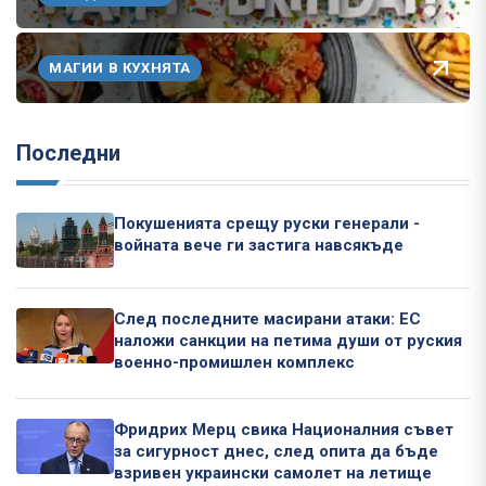
МАГИИ В КУХНЯТА
Последни
Покушенията срещу руски генерали -
войната вече ги застига навсякъде
След последните масирани атаки: ЕС
наложи санкции на петима души от руския
военно-промишлен комплекс
Фридрих Мерц свика Националния съвет
за сигурност днес, след опита да бъде
взривен украински самолет на летище