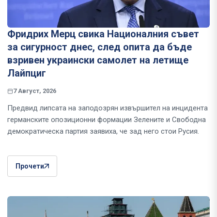
Фридрих Мерц свика Националния съвет
за сигурност днес, след опита да бъде
взривен украински самолет на летище
Лайпциг
7 Август, 2026
Предвид липсата на заподозрян извършител на инцидента
германските опозиционни формации Зелените и Свободна
демократическа партия заявиха, че зад него стои Русия.
Прочети