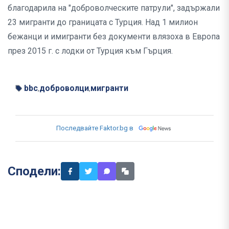
благодарила на "доброволческите патрули", задържали
23 мигранти до границата с Турция. Над 1 милион
бежанци и имигранти без документи влязоха в Европа
през 2015 г. с лодки от Турция към Гърция.
bbc
доброволци
мигранти
,
,
Последвайте Faktor.bg в
Сподели: