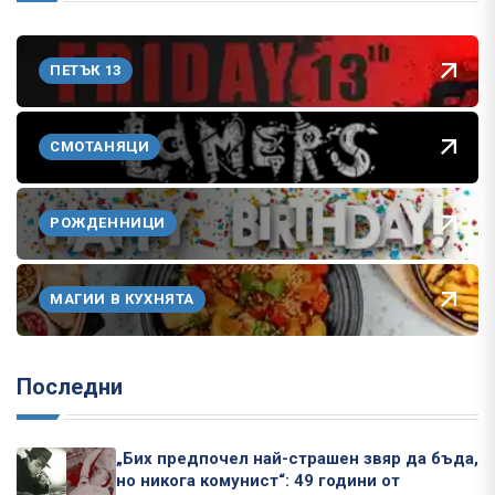
ПЕТЪК 13
СМОТАНЯЦИ
РОЖДЕННИЦИ
МАГИИ В КУХНЯТА
Последни
„Бих предпочел най-страшен звяр да бъда,
но никога комунист“: 49 години от