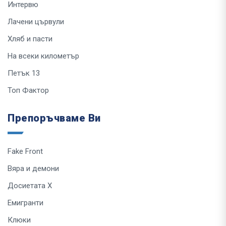
Интервю
Лачени цървули
Хляб и пасти
На всеки километър
Петък 13
Топ Фактор
Препоръчваме Ви
Fake Front
Вяра и демони
Досиетата Х
Емигранти
Клюки