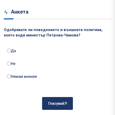
Анкета
Одобрявате ли поведението и външната политика,
която води министър Петрова-Чамова?
Да
Не
Нямам мнение
Гласувай