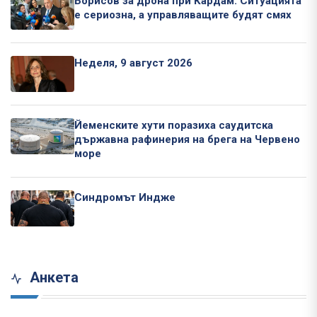
Борисов за дрона при Кардам: Ситуацията
е сериозна, а управляващите будят смях
Неделя, 9 август 2026
Йеменските хути поразиха саудитска
държавна рафинерия на брега на Червено
море
Синдромът Индже
Анкета