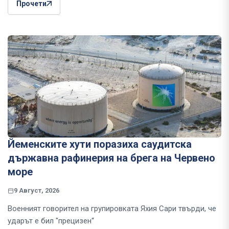
Прочети
Йеменските хути поразиха саудитска
държавна рафинерия на брега на Червено
море
9 Август, 2026
Военният говорител на групировката Яхия Сари твърди, че
ударът е бил "прецизен“