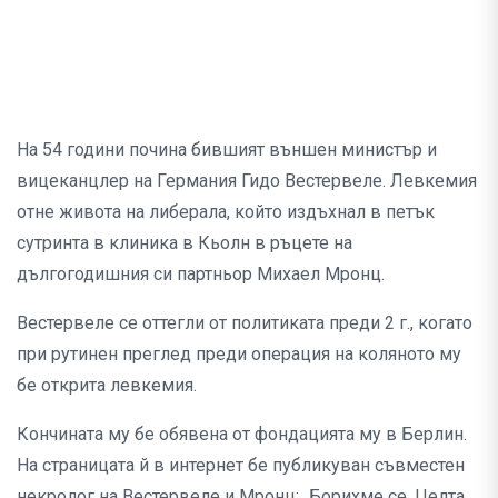
На 54 години почина бившият външен министър и
вицеканцлер на Германия Гидо Вестервеле. Левкемия
отне живота на либерала, който издъхнал в петък
сутринта в клиника в Кьолн в ръцете на
дългогодишния си партньор Михаел Мронц.
Вестервеле се оттегли от политиката преди 2 г., когато
при рутинен преглед преди операция на коляното му
бе открита левкемия.
Кончината му бе обявена от фондацията му в Берлин.
На страницата й в интернет бе публикуван съвместен
некролог на Вестервеле и Мронц: „Борихме се. Целта