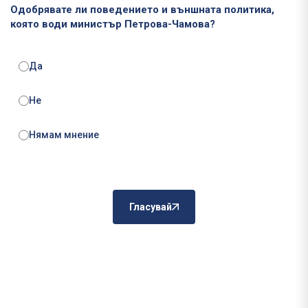
Одобрявате ли поведението и външната политика,
която води министър Петрова-Чамова?
Да
Не
Нямам мнение
Гласувай