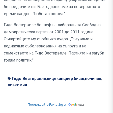
бе пред очите ни. Благодарни сме за невероятното
време заедно. Любовта остава.”
Гидо Вестервеле бе шеф на либералната Свободна
демократическа партия от 2001 до 2011 година.
Съпартийците му съобщиха вчера: „Тъгуваме и
поднасяме съболезнования на съпруга и на
семейството на Гидо Вестервеле. Партията ни загуби
голям политик.”
Гидо Вестервеле
вицеканцлер
бивш
починал
,
,
,
,
левкемия
Последвайте Faktor.bg в