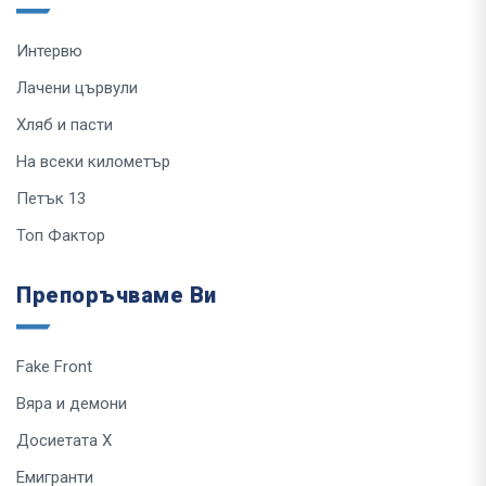
Интервю
Лачени цървули
Хляб и пасти
На всеки километър
Петък 13
Топ Фактор
Препоръчваме Ви
Fake Front
Вяра и демони
Досиетата Х
Емигранти