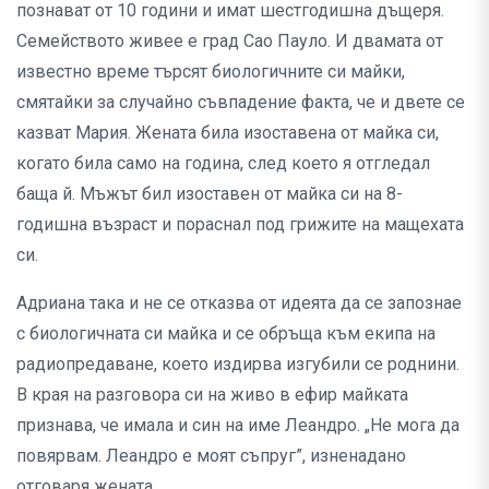
познават от 10 години и имат шестгодишна дъщеря.
Семейството живее е град Сао Пауло. И двамата от
известно време търсят биологичните си майки,
смятайки за случайно съвпадение факта, че и двете се
казват Мария. Жената била изоставена от майка си,
когато била само на година, след което я отгледал
баща й. Мъжът бил изоставен от майка си на 8-
годишна възраст и пораснал под грижите на мащехата
си.
Адриана така и не се отказва от идеята да се запознае
с биологичната си майка и се обръща към екипа на
радиопредаване, което издирва изгубили се роднини.
В края на разговора си на живо в ефир майката
признава, че имала и син на име Леандро. „Не мога да
повярвам. Леандро е моят съпруг”, изненадано
отговаря жената.