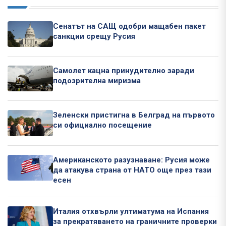
Сенатът на САЩ одобри мащабен пакет
санкции срещу Русия
Самолет кацна принудително заради
подозрителна миризма
Зеленски пристигна в Белград на първото
си официално посещение
Американското разузнаване: Русия може
да атакува страна от НАТО още през тази
есен
Италия отхвърли ултиматума на Испания
за прекратяването на граничните проверки