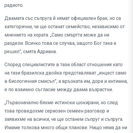
радиото.
Двамата със съпруга й нямат официален брак, но са
категорични, че ще останат семейство, независимо от
мнението на хората. „Само смъртта може да ни
раздели. Всичко това се случва, защото Бог така е
решил”, смята Адриана.
Според специалистите в тази област отношения като
на тази бразилска двойка представляват „инцест само
в биологичния смисъл”, а връзката им, дори и интимна,
е по взаимно съгласие между двама възрастни.
„Първоначално бяхме истински шокирани, но след
това проведохме сериозен семеен разговор и
заявихме на всички, че ще останем съпруг и съпруга.
Имаме толкова много общи планове. Нищо няма да ни