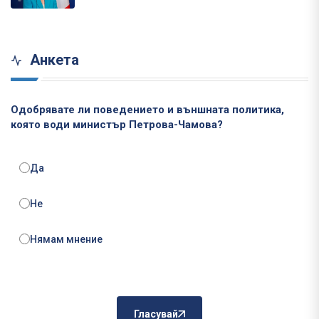
Анкета
Одобрявате ли поведението и външната политика,
която води министър Петрова-Чамова?
Да
Не
Нямам мнение
Гласувай