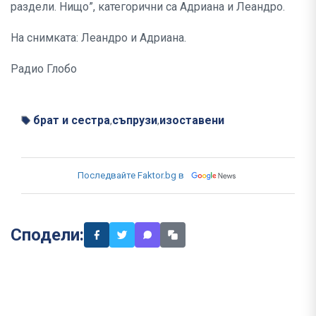
раздели. Нищо”, категорични са Адриана и Леандро.
На снимката: Леандро и Адриана.
Радио Глобо
брат и сестра
съпрузи
изоставени
,
,
Последвайте Faktor.bg в
Сподели: