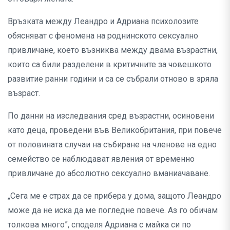
Връзката между Леандро и Адриана психолозите
обясняват с феномена на роднинското сексуално
привличане, което възниква между двама възрастни,
които са били разделени в критичните за човешкото
развитие ранни години и са се събрали отново в зряла
възраст.
По данни на изследвания сред възрастни, осиновени
като деца, проведени във Великобритания, при повече
от половината случаи на събиране на членове на едно
семейство се наблюдават явления от временно
привличане до абсолютно сексуално вманиачаване.
„Сега ме е страх да се прибера у дома, защото Леандро
може да не иска да ме погледне повече. Аз го обичам
толкова много”, споделя Адриана с майка си по