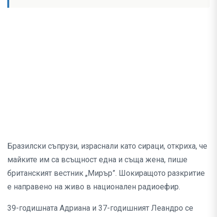
Бразилски съпрузи, израснали като сираци, откриха, че
майките им са всъщност една и съща жена, пише
британският вестник „Мирър”. Шокиращото разкритие
е направено на живо в национален радиоефир.
39-годишната Адриана и 37-годишният Леандро се