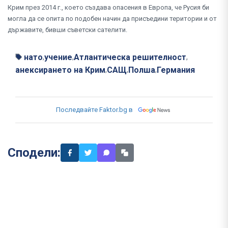
Крим през 2014 г., което създава опасения в Европа, че Русия би
могла да се опита по подобен начин да присъедини територии и от
държавите, бивши съветски сателити.
нато
учение
Атлантическа решителност
,
,
,
анексирането на Крим
САЩ
Полша
Германия
,
,
,
Последвайте Faktor.bg в
Сподели: