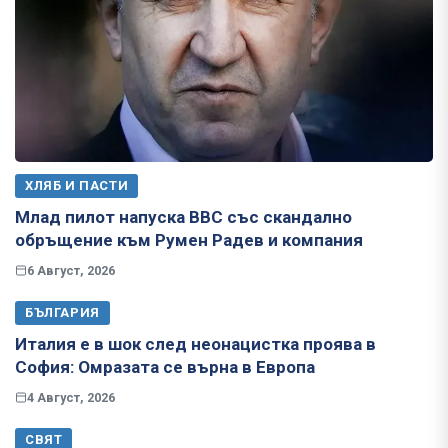
ХЛЯБ И ПАСТИ
Млад пилот напуска ВВС със скандално
обръщение към Румен Радев и компания
6 Август, 2026
БЪЛГАРИЯ
Италия е в шок след неонацистка проява в
София: Омразата се върна в Европа
4 Август, 2026
СВЯТ