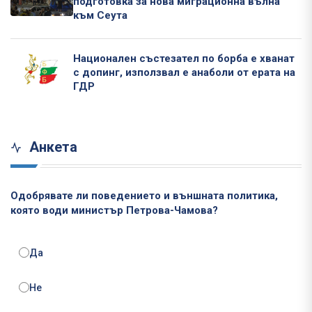
подготовка за нова миграционна вълна
към Сеута
Национален състезател по борба е хванат
с допинг, използвал е анаболи от ерата на
ГДР
Анкета
Одобрявате ли поведението и външната политика,
която води министър Петрова-Чамова?
Да
Не