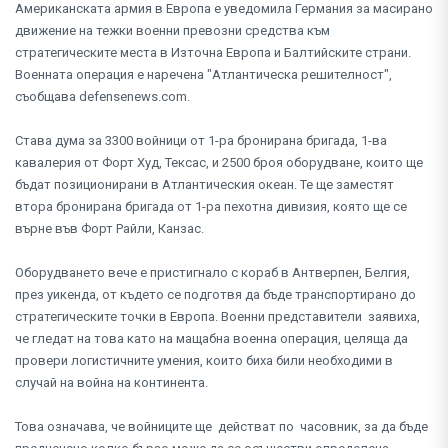
Американската армия в Европа е уведомила Германия за масирано
движение на тежки военни превозни средства към
стратегическите места в Източна Европа и Балтийските страни.
Военната операция е наречена "Атлантическа решителност",
съобщава defensenews.com.
Става дума за 3300 войници от 1-ра бронирана бригада, 1-ва
кавалерия от Форт Худ, Тексас, и 2500 броя оборудване, които ще
бъдат позиционирани в Атлантическия океан. Те ще заместят
втора бронирана бригада от 1-ра пехотна дивизия, която ще се
върне във Форт Райли, Канзас.
Оборудването вече е пристигнало с кораб в Антверпен, Белгия,
през уикенда, от където се подготвя да бъде транспортирано до
стратегическите точки в Европа. Военни представители заявиха,
че гледат на това като на мащабна военна операция, целяща да
провери логистичните умения, които биха били необходими в
случай на война на континента.
Това означава, че войниците ще действат по часовник, за да бъде