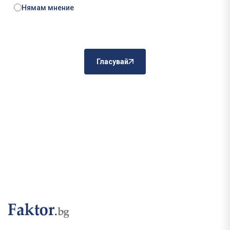
Нямам мнение
Гласувай