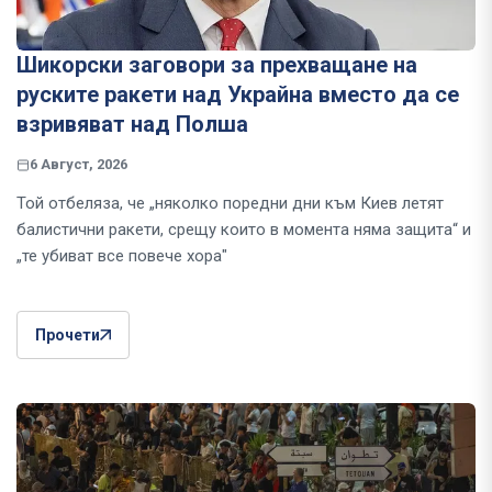
Шикорски заговори за прехващане на
руските ракети над Украйна вместо да се
взривяват над Полша
6 Август, 2026
Той отбеляза, че „няколко поредни дни към Киев летят
балистични ракети, срещу които в момента няма защита“ и
„те убиват все повече хора"
Прочети