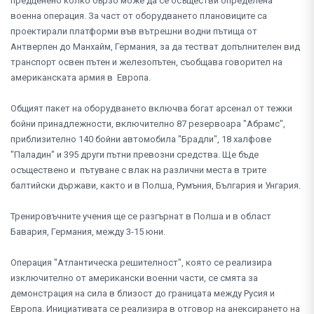
предценено колко бързо може да се осъществи определена
военна операция. За част от оборудването плановиците са
проектирали платформи във вътрешни водни пътища от
Антверпен до Манхайм, Германия, за да тестват допълнителен вид
транспорт освен пътен и железопътен, съобщава говорител на
американската армия в Европа.
Общият пакет на оборудването включва богат арсенал от тежки
бойни принадлежности, включително 87 резервоара "Абрамс",
приблизително 140 бойни автомобила "Брадли", 18 халфове
"Паладин" и 395 други пътни превозни средства. Ще бъде
осъществено и пътуване с влак на различни места в трите
балтийски държави, както и в Полша, Румъния, България и Унгария.
Тренировъчните учения ще се разгърнат в Полша и в област
Бавария, Германия, между 3-15 юни.
Операция "Атлантическа решителност", която се реализира
изключително от американски военни части, се смята за
демонстрация на сила в близост до границата между Русия и
Европа. Инициативата се реализира в отговор на анексирането на