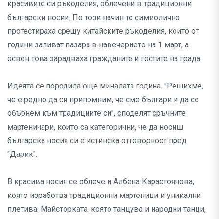
красивите си ръкоделия, облечени в традиционни
български носии. По този начин те символично
протестираха срещу китайските ръкоделия, които от
години заливат пазара в навечерието на 1 март, а
освен това зарадваха гражданите и гостите на града.
Идеята се породила още миналата година. "Решихме,
че е редно да си припомним, че сме българи и да се
обърнем към традициите си", споделят сръчните
мартеничари, които са категорични, че да носиш
българска носия си е истинска отговорност пред
"Дарик".
В красива носия се облече и Албена Карастоянова,
която изработва традиционни мартеници и уникални
плетива. Майсторката, която танцува и народни танци,