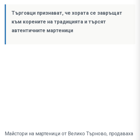
Търговци признават, че хората се завръщат
към корените на традицията и търсят
автентичните мартеници
Майстори на мартеници от Велико Търново, продаваха