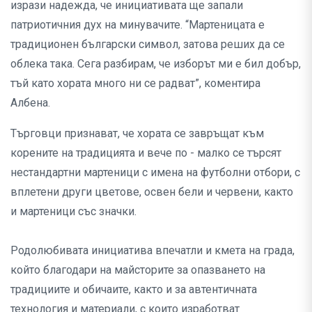
изрази надежда, че инициативата ще запали
патриотичния дух на минувачите. “Мартеницата е
традиционен български символ, затова реших да се
облека така. Сега разбирам, че изборът ми е бил добър,
тъй като хората много ни се радват”, коментира
Албена.
Търговци признават, че хората се завръщат към
корените на традицията и вече по - малко се търсят
нестандартни мартеници с имена на футболни отбори, с
вплетени други цветове, освен бели и червени, както
и мартеници със значки.
Родолюбивата инициатива впечатли и кмета на града,
който благодари на майсторите за опазването на
традициите и обичаите, както и за автентичната
технология и материали, с които изработват