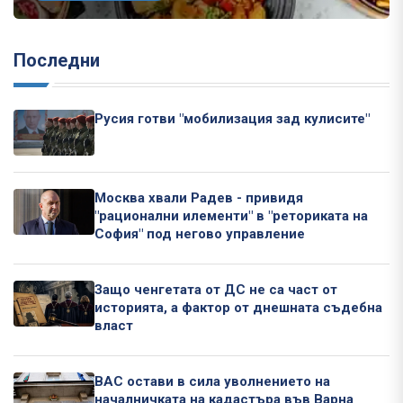
Последни
Русия готви "мобилизация зад кулисите"
Москва хвали Радев - привидя
"рационални илементи" в "реториката на
София" под негово управление
Защо ченгетата от ДС не са част от
историята, а фактор от днешната съдебна
власт
ВАС остави в сила уволнението на
началничката на кадастъра във Варна