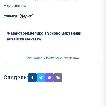
мартениците.
снимка: "Дарик"
майстори
Велико Търново
мартеници
,
,
,
китайски ментета
Последвайте Faktor.bg в
Сподели: