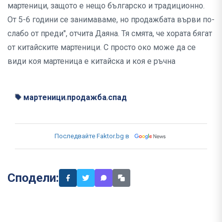
мартеници, защото е нещо българско и традиционно.
От 5-6 години се занимаваме, но продажбата върви по-
слабо от преди", отчита Даяна. Тя смята, че хората бягат
от китайските мартеници. С просто око може да се
види коя мартеница е китайска и коя е ръчна
мартеници
продажба
спад
,
,
Последвайте Faktor.bg в
Сподели: