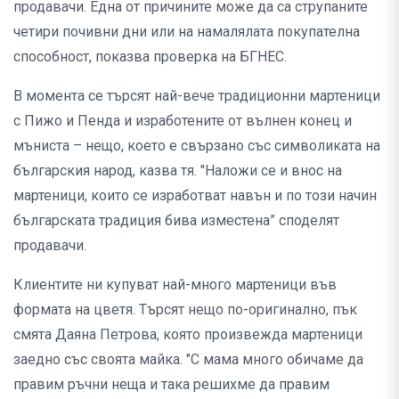
продавачи. Една от причините може да са струпаните
четири почивни дни или на намалялата покупателна
способност, показва проверка на БГНЕС.
В момента се търсят най-вече традиционни мартеници
с Пижо и Пенда и изработените от вълнен конец и
мъниста – нещо, което е свързано със символиката на
българския народ, казва тя. "Наложи се и внос на
мартеници, които се изработват навън и по този начин
българската традиция бива изместена” споделят
продавачи.
Клиентите ни купуват най-много мартеници във
формата на цветя. Търсят нещо по-оригинално, пък
смята Даяна Петрова, която произвежда мартеници
заедно със своята майка. "С мама много обичаме да
правим ръчни неща и така решихме да правим