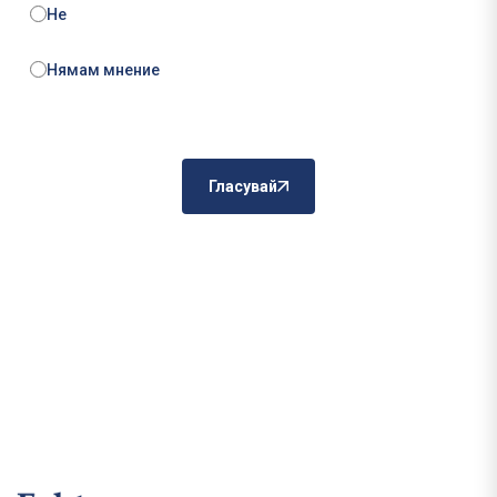
Не
Нямам мнение
Гласувай