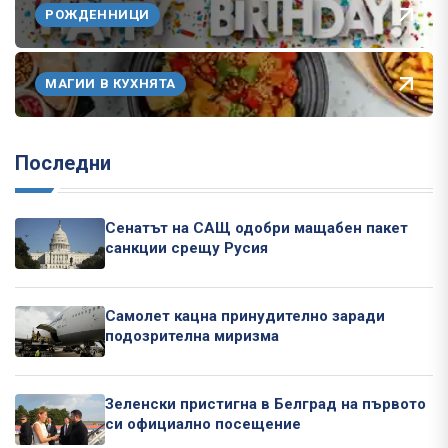
РОЖДЕННИЦИ
МАГИИ В КУХНЯТА
Последни
Сенатът на САЩ одобри мащабен пакет
санкции срещу Русия
Самолет кацна принудително заради
подозрителна миризма
Зеленски пристигна в Белград на първото
си официално посещение