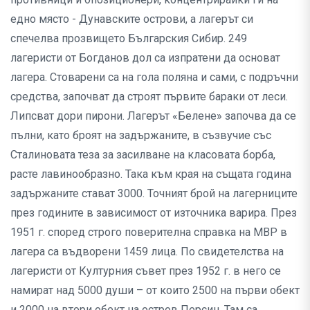
едно място - Дунавските острови, а лагерът си
спечелва прозвището Българския Сибир. 249
лагеристи от Богданов дол са изпратени да основат
лагера. Стоварени са на гола поляна и сами, с подръчни
средства, започват да строят първите бараки от леси.
Липсват дори пирони. Лагерът «Белене» започва да се
пълни, като броят на задържаните, в съзвучие със
Сталиновата теза за засилване на класовата борба,
расте лавинообразно. Така към края на същата година
задържаните стават 3000. Точният брой на лагерниците
през годините в зависимост от източника варира. През
1951 г. според строго поверителна справка на МВР в
лагера са въдворени 1459 лица. По свидетелства на
лагеристи от Културния съвет през 1952 г. в него се
намират над 5000 души – от които 2500 на първи обект
и 2000 на втори обект на остров Персин. Там са