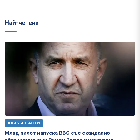
Най-четени
ХЛЯБ И ПАСТИ
Млад пилот напуска ВВС със скандално
обръщение към Румен Радев и компания