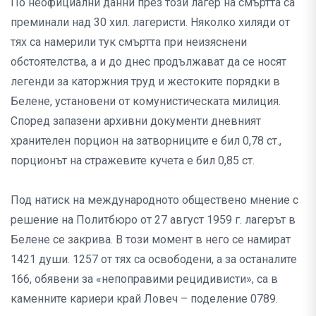
По неофициални данни през този лагер на смъртта са
преминали над 30 хил. лагеристи. Няколко хиляди от
тях са намерили тук смъртта при неизяснени
обстоятелства, а и до днес продължават да се носят
легенди за каторжния труд и жестоките порядки в
Белене, установени от комунистическата милиция.
Според запазени архивни документи дневният
хранителен порцион на затворниците е бил 0,78 ст.,
порционът на стражевите кучета е бил 0,85 ст.
Под натиск на международното обществено мнение с
решение на Политбюро от 27 август 1959 г. лагерът в
Белене се закрива. В този момент в него се намират
1421 души. 1257 от тях са освободени, а за останалите
166, обявени за «непоправими рецидивисти», са в
каменните кариери край Ловеч – поделение 0789.