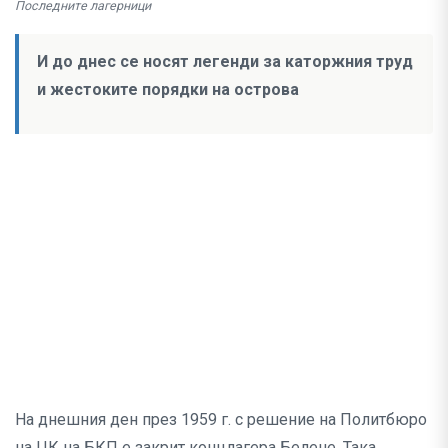
Последните лагерници
И до днес се носят легенди за каторжния труд
и жестоките порядки на острова
На днешния ден през 1959 г. с решение на Политбюро
на ЦК на БКП е закрит концлагера Белене. Така