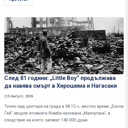
След 81 години: „Little Boy“ продължава
да навява смърт в Хирошима и Нагасаки
5 Август, 2026
Точно над центъра на града в 08:15 ч., местно време „Енола
Гей" хвърля атомната бомба назована „Малчугана", в
следствие на което загиват 140 000 души