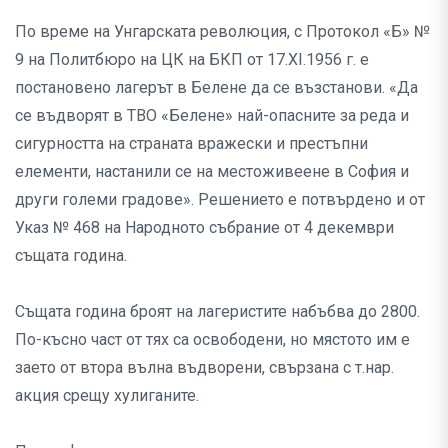
По време на Унгарската революция, с Протокол «Б» №
9 на Политбюро на ЦК на БКП от 17.ХI.1956 г. е
постановено лагерът в Белене да се възстанови. «Да
се въдворят в ТВО «Белене» най-опасните за реда и
сигурността на страната вражески и престъпни
елементи, настанили се на местоживеене в София и
други големи градове». Решението е потвърдено и от
Указ № 468 на Народното събрание от 4 декември
същата година.
Същата година броят на лагеристите набъбва до 2800.
По-късно част от тях са освободени, но мястото им е
заето от втора вълна въдворени, свързана с т.нар.
акция срещу хулиганите.