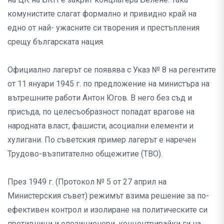
комунистите слагат формално и привидно край на
едно от най- ужасните си творения и престъпления
срещу българската нация.
Официално лагерът се появява с Указ № 8 на регентите
от 11 януари 1945 г. по предложение на министъра на
вътрешните работи Антон Югов. В него без съд и
присъда, по целесъобразност попадат врагове на
народната власт, фашисти, асоциални елементи и
хулигани. По съветския пример лагерът е наречен
Трудово-възпитателно общежитие (ТВО).
През 1949 г. (Протокол № 5 от 27 април на
Министерския съвет) режимът взима решение за по-
ефективен контрол и изолиране на политическите си
противници и опозиционери, концентрирайки ги на