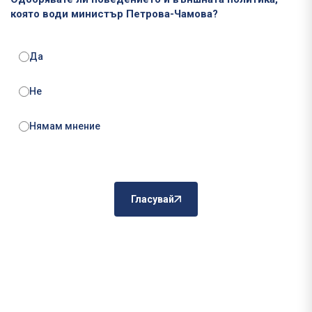
която води министър Петрова-Чамова?
Да
Не
Нямам мнение
Гласувай