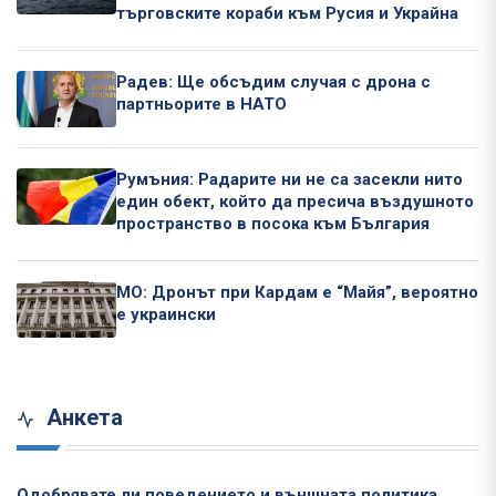
търговските кораби към Русия и Украйна
Радев: Ще обсъдим случая с дрона с
партньорите в НАТО
Румъния: Радарите ни не са засекли нито
един обект, който да пресича въздушното
пространство в посока към България
МО: Дронът при Кардам е “Майя”, вероятно
е украински
Анкета
Одобрявате ли поведението и външната политика,