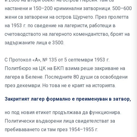
настанени и 150–200 криминални затворници. 500–600
жени са затворени на остров Щурчето. През пролетта
на 1953 г. по сведение на лагеристи, работещи в
счетоводството на лагерното комендантство, броят на
задържаните лица е 3500.
С Протокол «А», № 135 от 5 септември 1953 г.
Политбюро на ЦК на БКП взима реше закриване на
лагера в Белене. Последните 80 души са освободени
през декември. Но това не е краят на историята.
Закритият лагер формално е преименуван в затвор,
но под новия етикет продължава да функционира.
Политически въдворени лица свидетелстват за
пребиваването си там през 1954–1955 г.