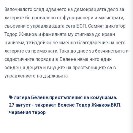
Започналото след идването на демокрацията дело за
лагерите бе провалено от функционери и магистрати,
свързани с управляващата сега БСП. Самият диктатор
Тодор Живков и фамилията му стигнаха до краен
цинизъм, твърдейки, че именно благодарение на него
лагерите са премахнати. Така до днес за безчинствата и
садистичните порядки в Белене няма нито един
осъден, а децата и внуците на престъпниците са в
управлението на държавата.
лагера Белене
престъпления на комунизма
,
,
27 август - закриват Белене
Тодор Живков
БКП
,
,
,
червения терор