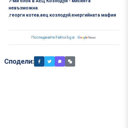
7-ми блок в АЕЦ Козлодуй - мисията
невъзможна
георги котев
аец козлодуй
енергийната мафия
,
,
,
Последвайте Faktor.bg в
Сподели: