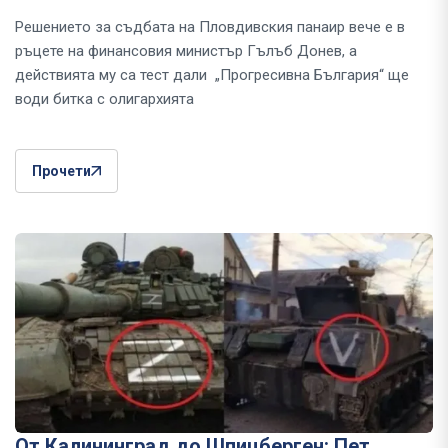
Решението за съдбата на Пловдивския панаир вече е в
ръцете на финансовия министър Гълъб Донев, а
действията му са тест дали „Прогресивна България“ ще
води битка с олигархията
Прочети
От Калининград до Шпицберген: Пет