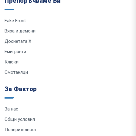
Препоръчваме Ви
Fake Front
Вяра и демони
Досиетата Х
Емигранти
Клюки
Смотаняци
За Фактор
За нас
Общи условия
Поверителност