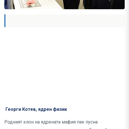
Георги Котев, ядрен физик
Родният клон на ядрената мафия пак пусна