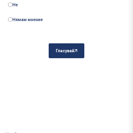
Не
Нямам мнение
Гласувай