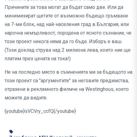
Причините за това могат да бъдат само две. Или да
минимизират щетите от възможно бъдещо гръмване
на 7-ми блок, над най-населения град в България, или
нарочна немърливост, породена от ясното съзнание, че
този проект никога няма да го бъде. Изборъ е ваш.
(Този доклад струва над 2 милиона лева, които ние ще
платим през цената на тока!)
Не на последно място в съмненията ми за бъдещото на
този проект са "аргументите" за неговите предимства,
отразени в рекламното филмче на Westinghous, което
можете да видите.
{youtube}sVCVry_ccfQ{/youtube}