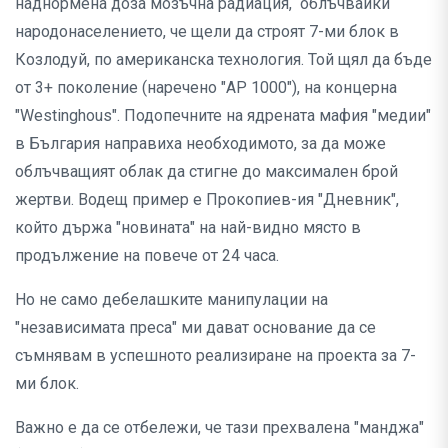
наднормена доза мозъчна радиация, облъчвайки
народонаселението, че щели да строят 7-ми блок в
Козлодуй, по американска технология. Той щял да бъде
от 3+ поколение (наречено "АР 1000"), на концерна
"Westinghous". Подопечните на ядрената мафия "медии"
в България направиха необходимото, за да може
облъчващият облак да стигне до максимален брой
жертви. Водещ пример е Прокопиев-ия "Дневник",
който държа "новината" на най-видно място в
продължение на повече от 24 часа.
Но не само дебелашките манипулации на
"независимата преса" ми дават основание да се
съмнявам в успешното реализиране на проекта за 7-
ми блок.
Важно е да се отбележи, че тази прехвалена "манджа"