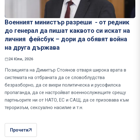
Военният министър разреши - от редник
до генерал да пишат каквото си искат на
личния фейсбук – дори да обявят война
на друга държава
24 Юли, 2026
Позицията на Димитър Стоянов отваря широка врата в
системата на отбраната да се словоблудства
безразборно, да се вихри политическа и русофилска
пропаганда, да се настройват военнослужещите срещу
партньорите ни от НАТО, ЕС и САЩ, да се призовава към
тероризъм, сексуално насилие и т.н.
Прочети