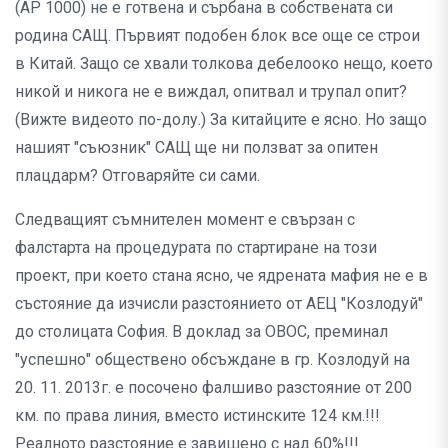
(АР 1000) не е готвена и сърбана в собствената си
родина САЩ. Първият подобен блок все още се строи
в Китай. Защо се хвали толкова дебелооко нещо, което
никой и никога не е виждал, опитвал и трупал опит?
(Вижте видеото по-долу.) За китайците е ясно. Но защо
нашият "съюзник" САЩ ще ни ползват за опитен
плацдарм? Отговаряйте си сами.
Следващият съмнителен момент е свързан с
фалстарта на процедурата по стартиране на този
проект, при което стана ясно, че ядрената мафия не е в
състояние да изчисли разстоянието от АЕЦ "Козлодуй"
до столицата София. В доклад за ОВОС, преминал
"успешно" обществено обсъждане в гр. Козлодуй на
20. 11. 2013г. е посочено фалшиво разстояние от 200
км. по права линия, вместо истинските 124 км.!!!
Реалното разстояние е завишено с над 60%!!!