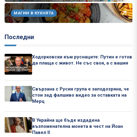
МАГИИ В КУХНЯТА
Последни
Ходорковски към руснаците: Путин е готов
да плаща с живот. Не със своя, а с вашия
Свързана с Русия група е заподозряна, че
стои зад фалшиво видео за оставката на
Мерц
В Украйна ще бъде издадена
възпоменателна монета в чест на Йоан
Павел II