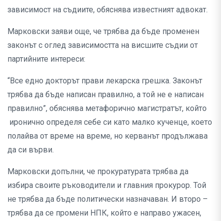
зависимост на съдиите, обяснява известният адвокат.
Марковски заяви още, че трябва да бъде променен
законът с оглед зависимостта на висшите съдии от
партийните интереси:
“Все едно докторът прави лекарска грешка. Законът
трябва да бъде написан правилно, а той не е написан
правилно”, обяснява метафорично магистратът, който
иронично определя себе си като малко кученце, което
полайва от време на време, но керванът продължава
да си върви.
Марковски допълни, че прокуратурата трябва да
избира своите ръководители и главния прокурор. Той
не трябва да бъде политически назначаван. И второ –
трябва да се промени НПК, който е направо ужасен,