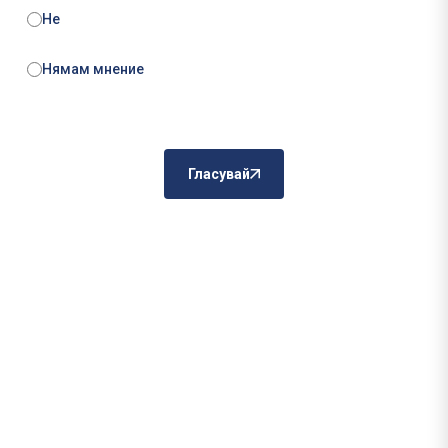
Не
Нямам мнение
Гласувай