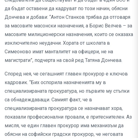
да бъдат оставени да кадруват по този начин, обясни
Дончева и добави: “Антон Станков трябва да отговаря
за масовите масонски назначения, а Борис Велчев – за
масовите милиционерски назначения, които се оказаха
изключително неудачни. Хората от школата в
Симеоново имат манталитет на офицери, не на
магистрати”, подчерта на свой ред Татяна Дончева.
Според нея, че сегашният главен прокурор е ключов
кадровик. “Бих оспорила назначенията му в
специализираната прокуратура, но първите му стъпки
са обнадеждаващи. Самият факт, че в
специализираната прокуратура се назначават хора,
показали професионални провали, е притеснителен. Аз
мисля, че един главен прокурор има механизъм да
обясни на софийски градски прокурор, че неговата