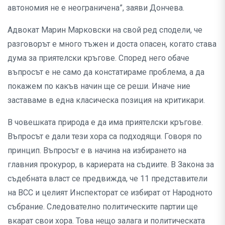
автономия не е неограничена”, заяви Дончева.
Адвокат Марин Марковски на свой ред сподели, че
разговорът е много тъжен и доста опасен, когато става
дума за приятелски кръгове. Според него обаче
въпросът е не само да констатираме проблема, а да
покажем по какъв начин ще се реши. Иначе ние
заставаме в една класическа позиция на критикари.
В човешката природа е да има приятелски кръгове.
Въпросът е дали тези хора са подходящи. Говоря по
принцип. Въпросът е в начина на избирането на
главния прокурор, в кариерата на съдиите. В Закона за
съдебната власт се предвижда, че 11 представители
на ВСС и целият Инспекторат се избират от Народното
събрание. Следователно политическите партии ще
вкарат свои хора. Това нещо залага и политическата