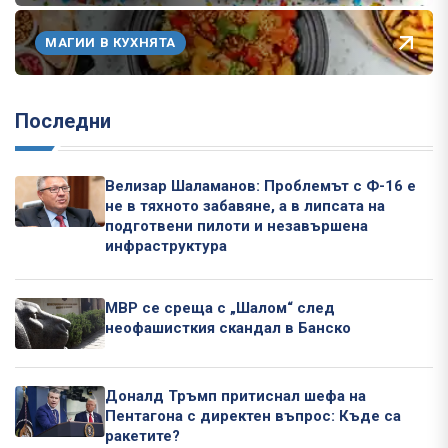
МАГИИ В КУХНЯТА
Последни
Велизар Шаламанов: Проблемът с Ф-16 е
не в тяхното забавяне, а в липсата на
подготвени пилоти и незавършена
инфраструктура
МВР се среща с „Шалом“ след
неофашисткия скандал в Банско
Доналд Тръмп притиснал шефа на
Пентагона с директен въпрос: Къде са
ракетите?