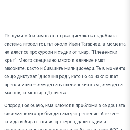
По думите й в началото първа цигулка в съдебната
система играел гръгът около Иван Татарчев, в момента
на власт са прокурори и съдии от т.нар.. “Плевенски
кръг”. Много специално място и влияние имат
масоните, както и бившите милиционери. Те в момента
също диктуват “дневния ред”, като не се изключват
преплитания – хем да са в плевенския кръг, хем да са
масони, коментира Дончева.
Според нея обаче, има ключови проблеми в съдебната
система, които трябва да намерят решение. А те са –
кой да избира главния прокурор, дали съдии и
следователи да съществуват и да бъдат в един ВСС и