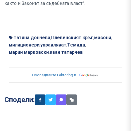
както и Законът за съдебната власт”.
татяна дончева
Плевенският кръг
масони
,
,
,
милиционери
управляват
Темида
,
,
,
марин марковски
иван татарчев
,
Последвайте Faktor.bg в
Сподели: