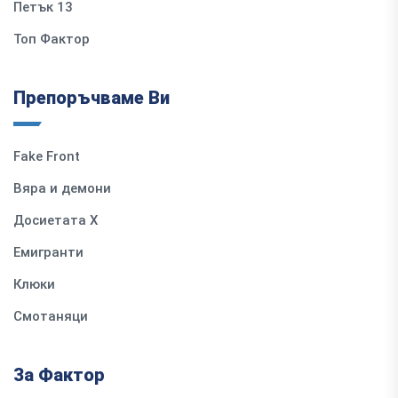
Петък 13
Топ Фактор
Препоръчваме Ви
Fake Front
Вяра и демони
Досиетата Х
Емигранти
Клюки
Смотаняци
За Фактор