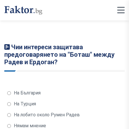
Чии интереси защитава
предоговарянето на "Боташ" между
Радев и Ердоган?
На България
На Турция
На лобито около Румен Радев
Нямам мнение