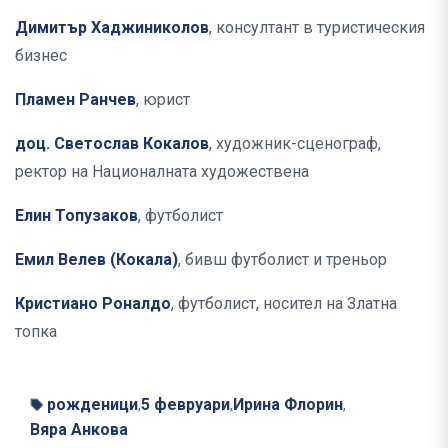
Димитър Хаджиниколов
, консултант в туристическия
бизнес
Пламен Ранчев
, юрист
доц. Светослав Кокалов
, художник-сценограф,
ректор на Националната художествена
Елин Топузаков
, футболист
Емил Велев (Кокала)
, бивш футболист и треньор
Кристиано Роналдо
, футболист, носител на Златна
топка
рожденици
5 февруари
Ирина Флорин
,
,
,
Вяра Анкова