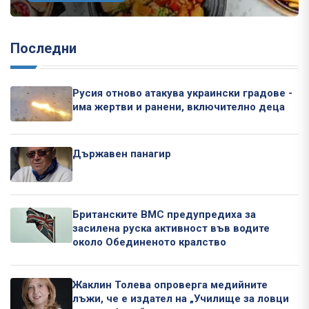
Последни
Русия отново атакува украински градове -
има жертви и ранени, включително деца
Държавен панагир
Британските ВМС предупредиха за
засилена руска активност във водите
около Обединеното кралство
Жаклин Толева опроверга медийните
лъжи, че е издател на „Училище за ловци