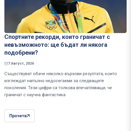
Спортните рекорди, които граничат с
невъзможното: ще бъдат ли някога
подобрени?
7 Август, 2026
Съществуват обаче няколко върхови резултата, които
изглеждат напълно недосегаеми за следващите
поколения. Тези цифри са толкова впечатляващи, че
граничат с научна фантастика
Прочети