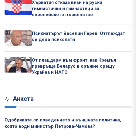
Хърватия отказа визи на руски
гимнастички и гимнастици за
европейското първенство
Психиатърът Веселин Герев: Отглеждат
се деца психопати
От плацдарм към фронт: как Кремъл
превръща Беларус в оръжие срещу
Украйна и НАТО
Анкета
Одобрявате ли поведението и външната политика,
която води министър Петрова-Чамова?