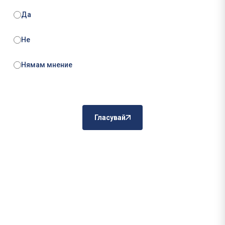
Да
Не
Нямам мнение
Гласувай