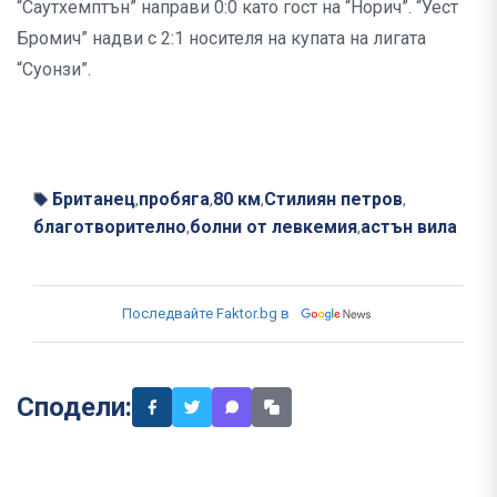
“Саутхемптън” направи 0:0 като гост на “Норич”. “Уест
Бромич” надви с 2:1 носителя на купата на лигата
“Суонзи”.
Британец
пробяга
80 км
Стилиян петров
,
,
,
,
благотворително
болни от левкемия
астън вила
,
,
Последвайте Faktor.bg в
Сподели: