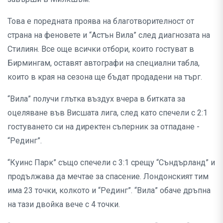
Това е поредната проява на благотворителност от
страна на феновете и “Астън Вила” след диагнозата на
Стилиян. Все още всички отбори, които гостуват в
Бирмингам, оставят автографи на специални табла,
които в края на сезона ще бъдат продадени на търг.
“Вила” получи глътка въздух вчера в битката за
оцеляване във Висшата лига, след като спечели с 2:1
гостуването си на директен съперник за отпадане -
“Рединг”.
“Куинс Парк” също спечели с 3:1 срещу “Съндърланд” и
продължава да мечтае за спасение. Лондонският тим
има 23 точки, колкото и “Рединг”. “Вила” обаче дръпна
на тази двойка вече с 4 точки.