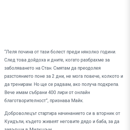
“Леля почина от тази болест преди няколко години.
След това дойдоха и дните, когато разбрахме за
заболяването на Стан. Смятам да преодолея
разстоянието поне за 2 дни, не мога повече, колкото и
да тренирам. Но ще се радвам, ако получа подкрепа.
Вече имам събрани 400 лири от онлайн
благотворителност”, признава Майк.
Доброволецът стартира начинанието си в вторник от
Куидъли, където живеят неговите дядо и баба, за да
завърши в Милкшъм.