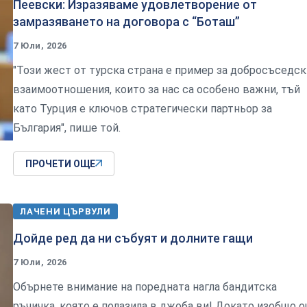
Пеевски: Изразяваме удовлетворение от
замразяването на договора с “Боташ”
7 Юли, 2026
"Този жест от турска страна е пример за добросъседск
взаимоотношения, които за нас са особено важни, тъй
като Турция е ключов стратегически партньор за
България", пише той.
ПРОЧЕТИ ОЩЕ
ЛАЧЕНИ ЦЪРВУЛИ
Дойде ред да ни събуят и долните гащи
7 Юли, 2026
Обърнете внимание на поредната нагла бандитска
ръчичка, която е полазила в джоба ви! Докато изобщо 