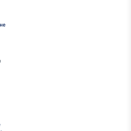
 не
я
е