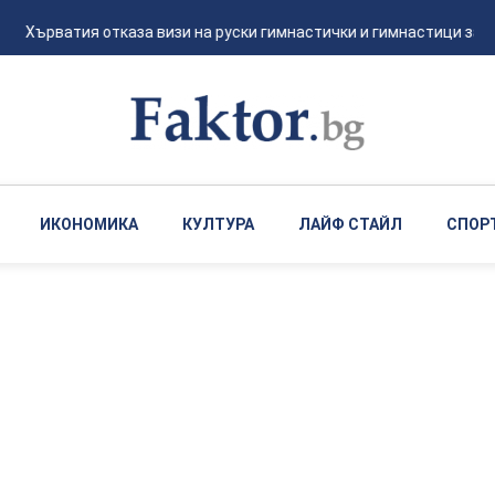
Хърватия отказа визи на руски гимнастички и гимнастици за евр
ИКОНОМИКА
КУЛТУРА
ЛАЙФ СТАЙЛ
СПОР