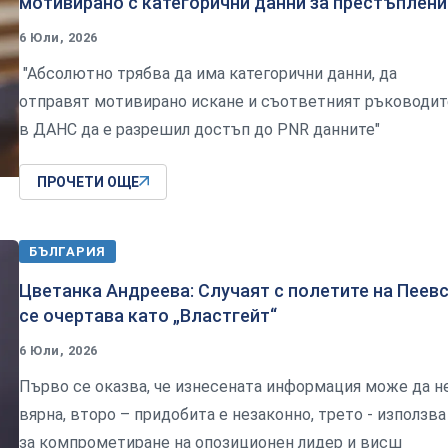
мотивирано с категорични данни за престъплени
6 Юли, 2026
"Абсолютно трябва да има категорични данни, да
отправят мотивирано искане и съответният ръководит
в ДАНС да е разрешил достъп до PNR данните"
ПРОЧЕТИ ОЩЕ
БЪЛГАРИЯ
Цветанка Андреева: Случаят с полетите на Пеев
се очертава като „Властгейт“
6 Юли, 2026
Първо се оказва, че изнесената информация може да н
вярна, второ – придобита е незаконно, трето - използва
за компрометиране на опозиционен лидер и висш