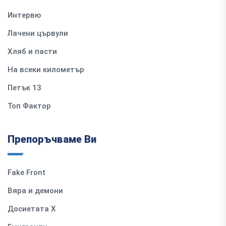
Интервю
Лачени цървули
Хляб и пасти
На всеки километър
Петък 13
Топ Фактор
Препоръчваме Ви
Fake Front
Вяра и демони
Досиетата Х