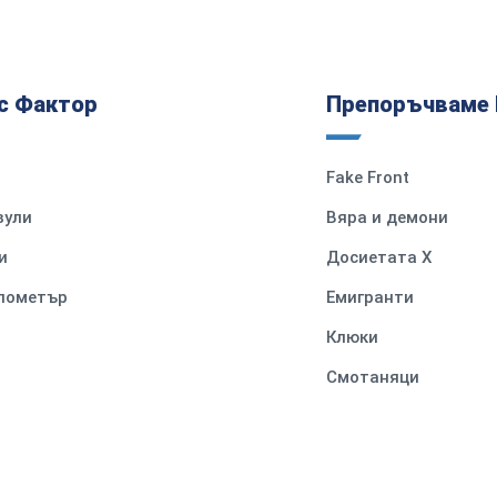
с Фактор
Препоръчваме 
Fake Front
вули
Вяра и демони
и
Досиетата Х
илометър
Емигранти
Клюки
Смотаняци