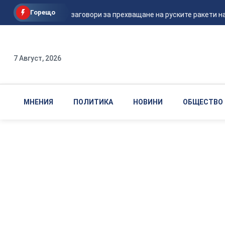
Горещо
Шикорски заговори за прехващане на руските ракети над
7 Август, 2026
МНЕНИЯ
ПОЛИТИКА
НОВИНИ
ОБЩЕСТВО