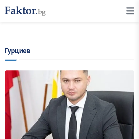
Гурциев