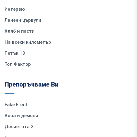
Интервю
Лачени цървули
Хляб и пасти
На всеки километър
Петък 13
Топ Фактор
Препоръчваме Ви
Fake Front
Вяра и демони
Досиетата Х