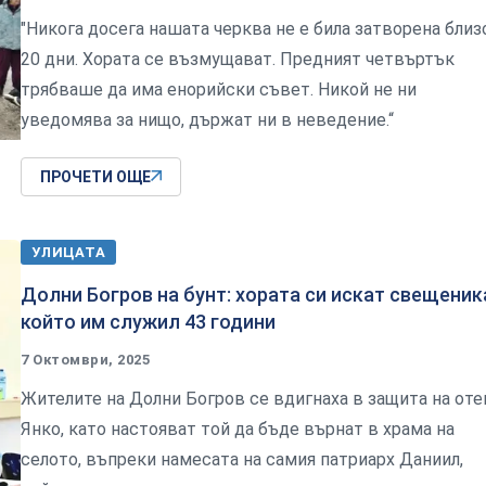
"Никога досега нашата черква не е била затворена близ
20 дни. Хората се възмущават. Предният четвъртък
трябваше да има енорийски съвет. Никой не ни
уведомява за нищо, държат ни в неведение.“
ПРОЧЕТИ ОЩЕ
УЛИЦАТА
Долни Богров на бунт: хората си искат свещеник
който им служил 43 години
7 Октомври, 2025
Жителите на Долни Богров се вдигнаха в защита на оте
Янко, като настояват той да бъде върнат в храма на
селото, въпреки намесата на самия патриарх Даниил,