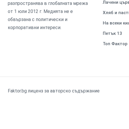
Лачени цър
разпространява в глобалната мрежа
от 1 юли 2012 г. Медията не е
Хляб и паст
обвързана с политически и
На всеки к
корпоративни интереси.
Петък 13
Топ Фактор
Faktor.bg лиценз за авторско съдържание