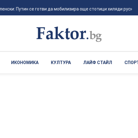
енски: Путин се готви да мобилизира още стотици хиляди руснаци 
ИКОНОМИКА
КУЛТУРА
ЛАЙФ СТАЙЛ
СПОР