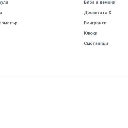
вули
Вяра и демони
и
Досиетата Х
илометър
Емигранти
Клюки
Смотаняци