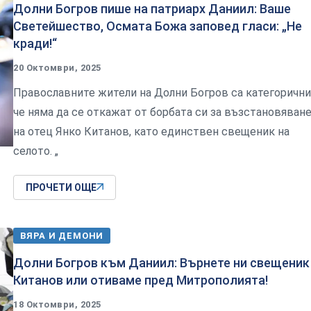
Долни Богров пише на патриарх Даниил: Ваше
Светейшество, Осмата Божа заповед гласи: „Не
кради!“
20 Октомври, 2025
Православните жители на Долни Богров са категорични
че няма да се откажат от борбата си за възстановяван
на отец Янко Китанов, като единствен свещеник на
селото. „
ПРОЧЕТИ ОЩЕ
ВЯРА И ДЕМОНИ
Долни Богров към Даниил: Върнете ни свещеник
Китанов или отиваме пред Митрополията!
18 Октомври, 2025