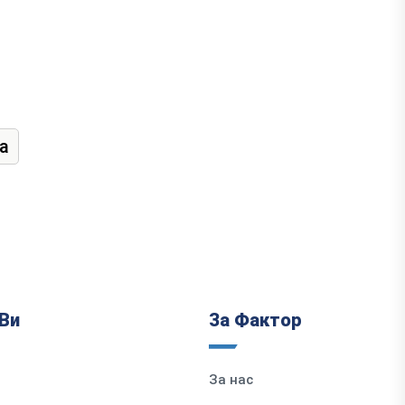
а
Ви
За Фактор
За нас