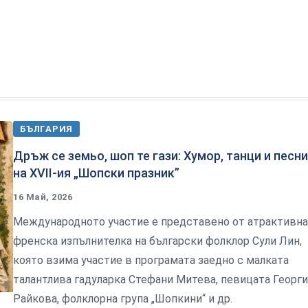
БЪЛГАРИЯ
Дръж се земьо, шоп те гази: Хумор, танци и песни
на XVII-ия „Шопски празник”
16 Май, 2026
Международното участие е представено от атрактивна
френска изпълнителка на български фолклор Сули Лин,
която взима участие в програмата заедно с малката
талантлива гадуларка Стефани Митева, певицата Георги
Райкова, фолклорна група „Шопкини“ и др.