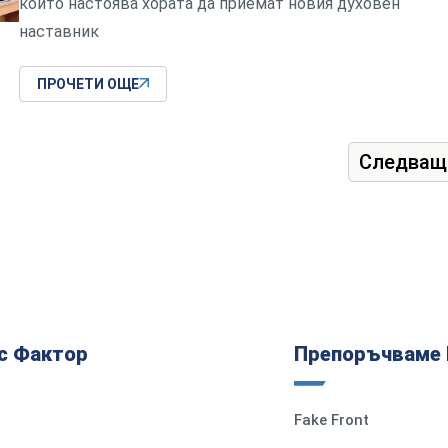
който настоява хората да приемат новия духовен
наставник
ПРОЧЕТИ ОЩЕ
Следващ
с Фактор
Препоръчваме 
Fake Front