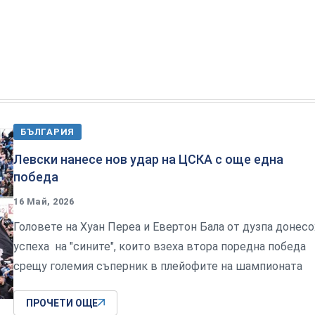
БЪЛГАРИЯ
Левски нанесе нов удар на ЦСКА с още една
победа
16 Май, 2026
Головете на Хуан Переа и Евертон Бала от дузпа донесо
успеха на "сините", които взеха втора поредна победа
срещу големия съперник в плейофите на шампионата
ПРОЧЕТИ ОЩЕ