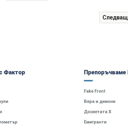
Следващ
с Фактор
Препоръчваме 
Fake Front
вули
Вяра и демони
и
Досиетата Х
илометър
Емигранти