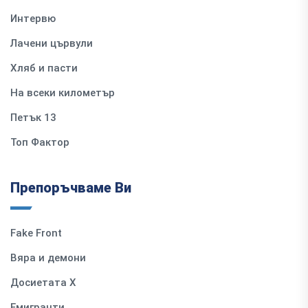
Интервю
Лачени цървули
Хляб и пасти
На всеки километър
Петък 13
Топ Фактор
Препоръчваме Ви
Fake Front
Вяра и демони
Досиетата Х
Емигранти