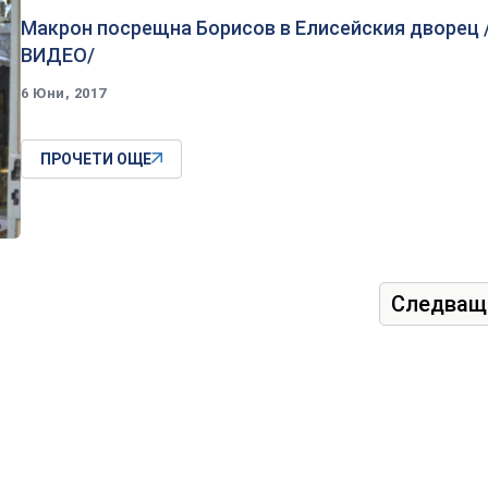
Макрон посрещна Борисов в Елисейския дворец 
ВИДЕО/
6 Юни, 2017
ПРОЧЕТИ ОЩЕ
Следващ