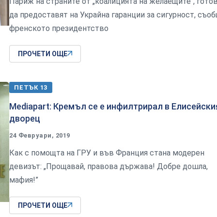
Париж на страните от „коалицията на желаещите“, гото
да предоставят на Украйна гаранции за сигурност, съо
френското президентство
ПРОЧЕТИ ОЩЕ
ПЕТЪК 13
Mediapart: Кремъл се е инфилтрирал в Елисейски
дворец
24 Февруари, 2019
Как с помощта на ГРУ и във Франция стана модерен
девизът: „Прощавай, правова държава! Добре дошла,
мафия!”
ПРОЧЕТИ ОЩЕ