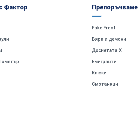
с Фактор
Препоръчваме 
Fake Front
вули
Вяра и демони
и
Досиетата Х
илометър
Емигранти
Клюки
Смотаняци