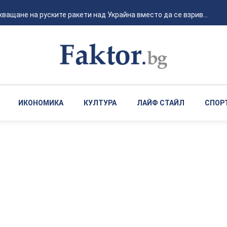
щане на руските ракети над Украйна вместо да се взрив...
ИКОНОМИКА
КУЛТУРА
ЛАЙФ СТАЙЛ
СПОР