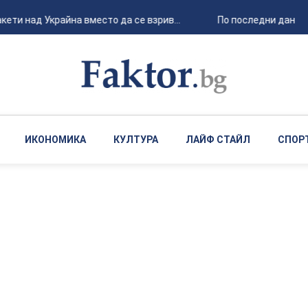
ети над Украйна вместо да се взрив...
По последни данни п
ИКОНОМИКА
КУЛТУРА
ЛАЙФ СТАЙЛ
СПОР