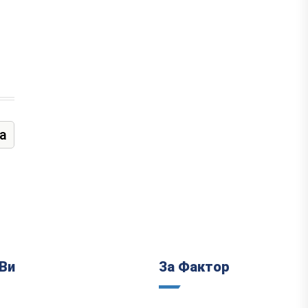
а
Ви
За Фактор