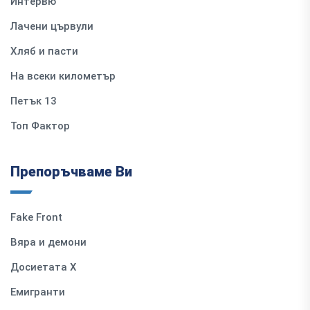
Интервю
Лачени цървули
Хляб и пасти
На всеки километър
Петък 13
Топ Фактор
Препоръчваме Ви
Fake Front
Вяра и демони
Досиетата Х
Емигранти