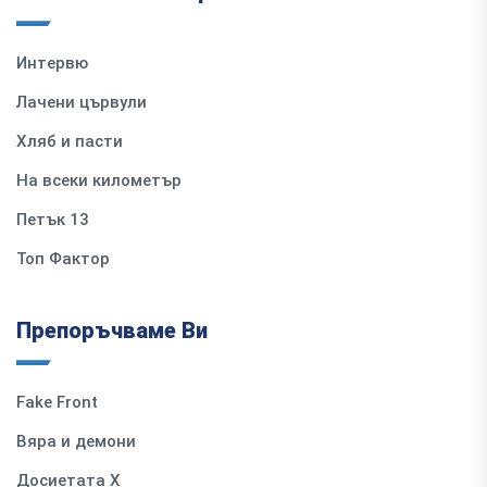
Интервю
Лачени цървули
Хляб и пасти
На всеки километър
Петък 13
Топ Фактор
Препоръчваме Ви
Fake Front
Вяра и демони
Досиетата Х