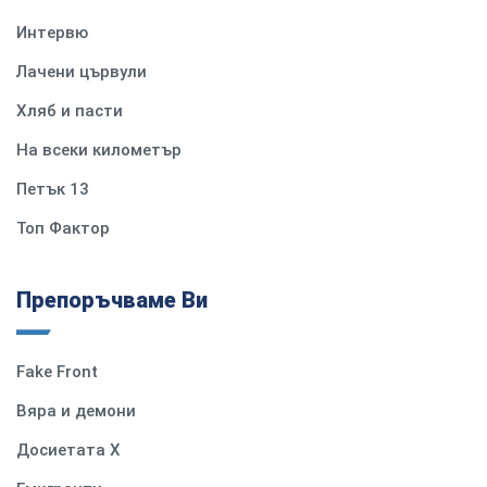
Интервю
Лачени цървули
Хляб и пасти
На всеки километър
Петък 13
Топ Фактор
Препоръчваме Ви
Fake Front
Вяра и демони
Досиетата Х