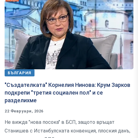
БЪЛГАРИЯ
"Създателката" Корнелия Нинова: Крум Зарков
подкрепи "третия социален пол" и се
разделихме
22 Февруари, 2026
Не вижда "нова посока" в БСП, защото връщат
Станишев с Истанбулската конвенция, плоския данъ,