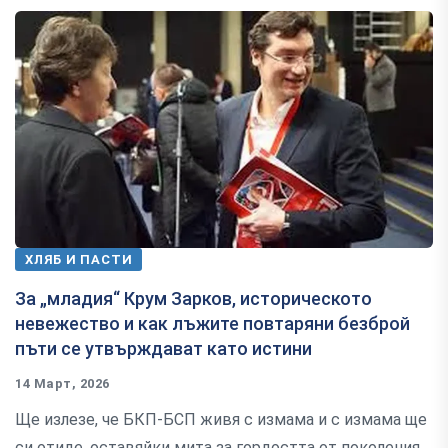
ХЛЯБ И ПАСТИ
За „младия“ Крум Зарков, историческото
невежество и как лъжите повтаряни безброй
пъти се утвърждават като истини
14 Март, 2026
Ще излезе, че БКП-БСП живя с измама и с измама ще
си отиде, оставяйки мита за гордостта от поколения