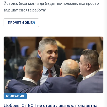
Йотова, биха могли да бъдат по-полезни, ако просто
вършат своята работа"
ПРОЧЕТИ ОЩЕ
БЪЛГАРИЯ
Добрев: От БСП не става лява жълтопаветна