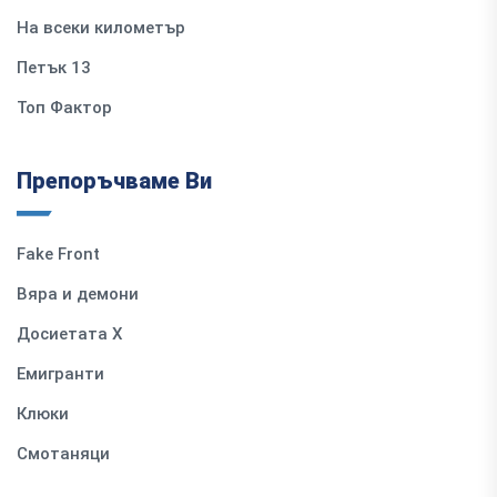
На всеки километър
Петък 13
Топ Фактор
Препоръчваме Ви
Fake Front
Вяра и демони
Досиетата Х
Емигранти
Клюки
Смотаняци