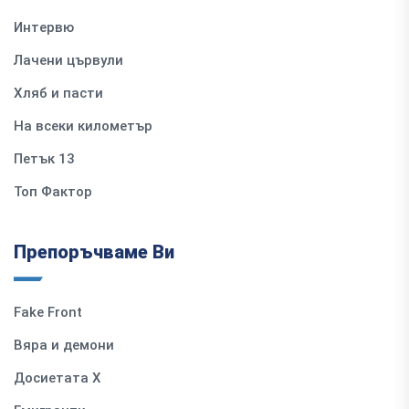
Интервю
Лачени цървули
Хляб и пасти
На всеки километър
Петък 13
Топ Фактор
Препоръчваме Ви
Fake Front
Вяра и демони
Досиетата Х