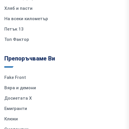
Хляб и пасти
На всеки километър
Петък 13
Топ Фактор
Препоръчваме Ви
Fake Front
Вяра и демони
Досиетата Х
Емигранти
Клюки