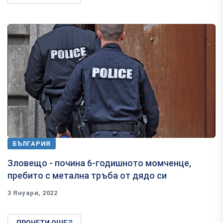
БЪЛГАРИЯ
Зловещо - почина 6-годишното момченце,
пребито с метална тръба от дядо си
3 Януари, 2022