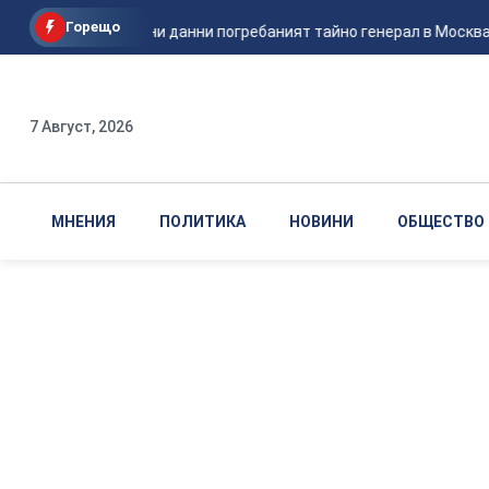
Горещо
По последни данни погребаният тайно генерал в Москва е н
7 Август, 2026
МНЕНИЯ
ПОЛИТИКА
НОВИНИ
ОБЩЕСТВО