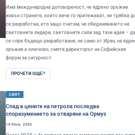
Има международна договореност, че ядрено оръжие
извън страните, които вече го притежават, не трябва д
се разработва, ето защо считам, че обединяването на
световните лидери, световните сили зад тази идея – д
се спре бъдещо разработване, не само от Иран, на ядре
оръжия е ключово, смята директорът на Софийския
форум за сигурност
ПРОЧЕТИ ОЩЕ
СВЯТ
Спад в цените на петрола последва
споразумението за отваряне на Ормуз
18 Юни, 2026