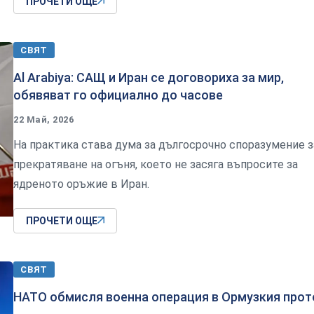
ПРОЧЕТИ ОЩЕ
СВЯТ
Al Arabiya: САЩ и Иран се договориха за мир,
обявяват го официално до часове
22 Май, 2026
На практика става дума за дългосрочно споразумение з
прекратяване на огъня, което не засяга въпросите за
ядреното оръжие в Иран.
ПРОЧЕТИ ОЩЕ
СВЯТ
НАТО обмисля военна операция в Ормузкия прот