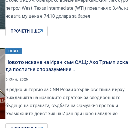
Около 09:25 ч. българско време американският лек сур
петрол West Texas Intermediate (WTI) поевтиня с 3,4%, к
новата му цена е 74,18 долара за барел
ПРОЧЕТИ ОЩЕ
СВЯТ
Новото искане на Иран към САЩ: Ако Тръмп иска
да постигне споразумение...
6 Юни, 2026
В рядко интервю за CNN Резаи хвърли светлина върху
вижданията на иранските стратези за следвоенното
бъдеще на страната, съдбата на Ормузкия проток и
възможните действия на Иран при ново нападение.