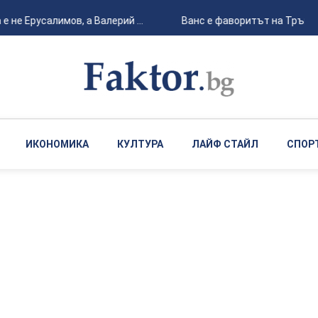
е Ерусалимов, а Валерий ...
Ванс е фаворитът на Тръмп за
ИКОНОМИКА
КУЛТУРА
ЛАЙФ СТАЙЛ
СПОР