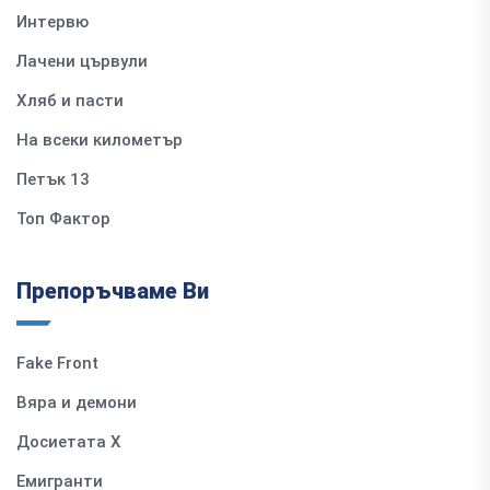
Интервю
Лачени цървули
Хляб и пасти
На всеки километър
Петък 13
Топ Фактор
Препоръчваме Ви
Fake Front
Вяра и демони
Досиетата Х
Емигранти