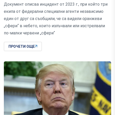
Документ описва инцидент от 2023 г., при който три
екипа от федерални специални агенти независимо
един от друг са съобщили, че са видели оранжеви
„сфери“ в небето, които излъчвали или изстрелвали
по-малки червени „сфери“
ПРОЧЕТИ ОЩЕ