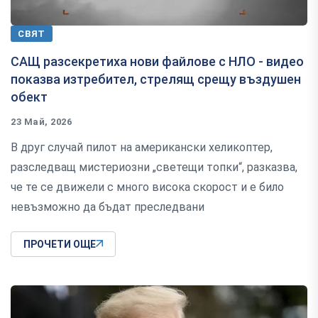
СВЯТ
САЩ разсекретиха нови файлове с НЛО - видео
показва изтребител, стрелящ срещу въздушен
обект
23 Май, 2026
В друг случай пилот на американски хеликоптер,
разследващ мистериозни „светещи топки“, разказва,
че те се движели с много висока скорост и е било
невъзможно да бъдат преследвани
ПРОЧЕТИ ОЩЕ