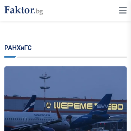
РАНХиГС