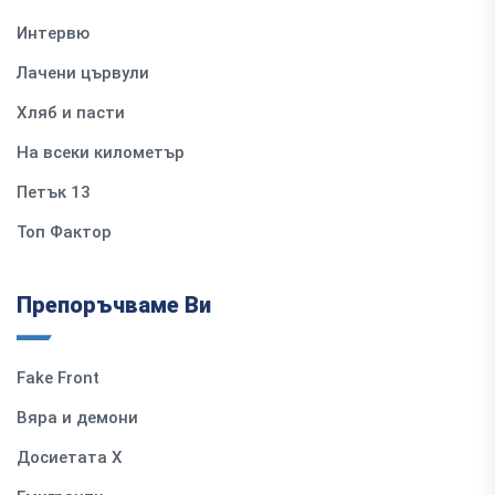
Интервю
Лачени цървули
Хляб и пасти
На всеки километър
Петък 13
Топ Фактор
Препоръчваме Ви
Fake Front
Вяра и демони
Досиетата Х